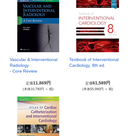
Vascular & Interventional
Textbook of Interventional
Radiology
Cardiology, 8th ed.
- Core Review
11,869円
61,589円
定価
定価
(本体10,790円 ＋ 税)
(本体55,990円 ＋ 税)