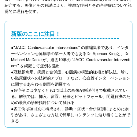
紹介する。画像とその解説により、複雑な症例とその合併症について視
覚的に理解を促す。
新版のここに注目！
●"JACC: Cardiovascular Interventions" の前編集者であり、インタ
ーベンション心臓病学の第一人者でもあるDr. Spencer Kingと、Dr.
Michael McDanielが、過去10年の "JACC: Cardiovascular Interventi
ons" を網羅して症例を選出
●冠動脈奇形、病態と合併症、心臓病の構造的様相と解決法、珍し
い臨床症状への技術的アプローチなど、心血管インターベンション
に関するあらゆる側面を網羅する
●各症例には少なくとも1つ以上の画像が解説付きで収載されてい
る。解説では、挿入、留置、秘訣とピットフォール、問題解決のた
めの最良の診療指針について触れる
●各症例は項目別に構成され、診断・症状・合併症別にまとめた索
引があり、さまざまな方法で簡単にコンテンツに辿り着くことがで
きる