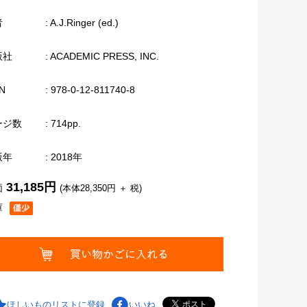
者
: A.J.Ringer (ed.)
版社
: ACADEMIC PRESS, INC.
N
: 978-0-12-811740-8
ージ数
: 714pp.
版年
: 2018年
31,185円
価
(本体28,350円 ＋ 税)
庫
ほしいものリストに登録
いいね