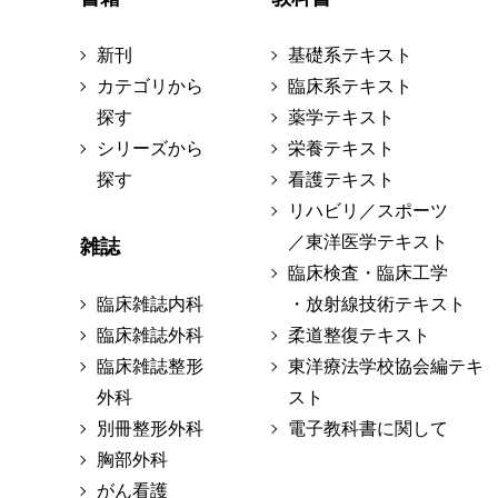
新刊
基礎系テキスト
カテゴリから
臨床系テキスト
探す
薬学テキスト
シリーズから
栄養テキスト
探す
看護テキスト
リハビリ／スポーツ
／東洋医学テキスト
雑誌
臨床検査・臨床工学
臨床雑誌内科
・放射線技術テキスト
臨床雑誌外科
柔道整復テキスト
臨床雑誌整形
東洋療法学校協会編テキ
外科
スト
別冊整形外科
電子教科書に関して
胸部外科
がん看護