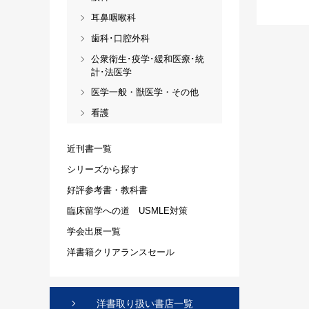
耳鼻咽喉科
歯科･口腔外科
公衆衛生･疫学･緩和医療･統
計･法医学
医学一般・獣医学・その他
看護
近刊書一覧
シリーズから探す
好評参考書・教科書
臨床留学への道 USMLE対策
学会出展一覧
洋書籍クリアランスセール
洋書取り扱い書店一覧