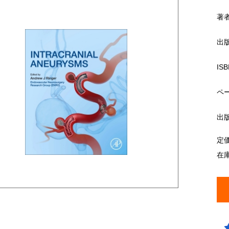
著
出
ISB
ペ
出
定
在