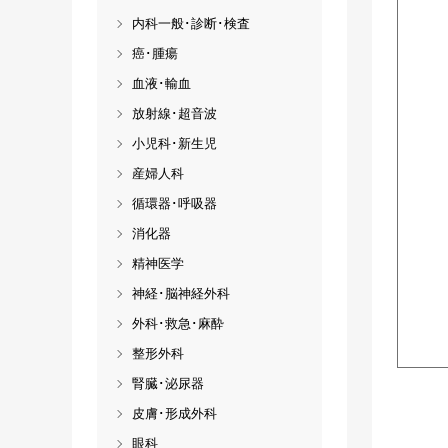
内科一般･診断･検査
癌･腫瘍
血液･輸血
放射線･超音波
小児科･新生児
産婦人科
循環器･呼吸器
消化器
精神医学
神経･脳神経外科
外科･救急･麻酔
整形外科
腎臓･泌尿器
皮膚･形成外科
眼科