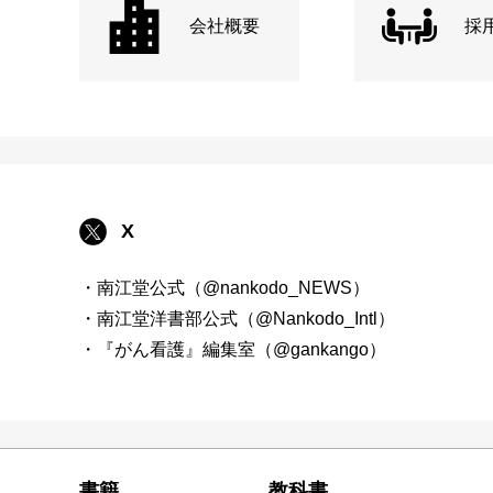
会社概要
採
X
・南江堂公式（@nankodo_NEWS）
・南江堂洋書部公式（@Nankodo_Intl）
・『がん看護』編集室（@gankango）
書籍
教科書