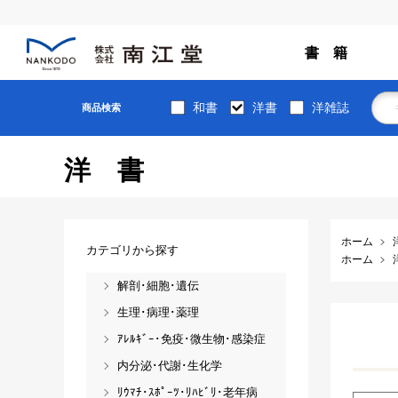
書 籍
和書
洋書
洋雑誌
商品検索
洋書
ホーム
カテゴリから探す
ホーム
解剖･細胞･遺伝
生理･病理･薬理
ｱﾚﾙｷﾞｰ･免疫･微生物･感染症
内分泌･代謝･生化学
ﾘｳﾏﾁ･ｽﾎﾟｰﾂ･ﾘﾊﾋﾞﾘ･老年病