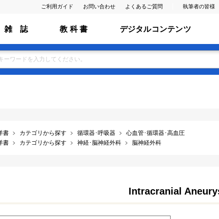
ご利用ガイド
お問い合わせ
よくあるご質問
執筆者の皆様
雑 誌
教 科 書
デジタルコンテンツ
洋書
カテゴリから探す
循環器･呼吸器
心血管･循環器･高血圧
洋書
カテゴリから探す
神経･脳神経外科
脳神経外科
Intracranial Aneur