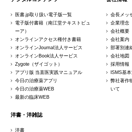
医書.jp取り扱い電子版一覧
会長メッ
電子版付書籍（南江堂テキストビュ
企業理念
ーア）
会社概要
オンラインアクセス権付き書籍
会社案内
オンラインJournal法人サービス
部署別連
オンラインBook法人サービス
会社地図
Zygote（ザイゴット）
採用情報
アプリ版 当直医実践マニュアル
ISMS基
今日の治療薬アプリ
弊社著作
今日の治療薬WEB
いて
最新の臨床WEB
洋書・洋雑誌
洋書