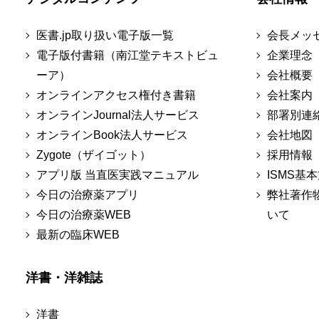
医書.jp取り扱い電子版一覧
会長メッ
電子版付書籍（南江堂テキストビュ
企業理念
ーア）
会社概要
オンラインアクセス権付き書籍
会社案内
オンラインJournal法人サービス
部署別連
オンラインBook法人サービス
会社地図
Zygote（ザイゴット）
採用情報
アプリ版 当直医実践マニュアル
ISMS基
今日の治療薬アプリ
弊社著作
今日の治療薬WEB
いて
最新の臨床WEB
洋書・洋雑誌
洋書