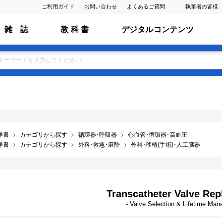
ご利用ガイド
お問い合わせ
よくあるご質問
執筆者の皆様
雑 誌
教 科 書
デジタルコンテンツ
洋書
カテゴリから探す
循環器･呼吸器
心血管･循環器･高血圧
洋書
カテゴリから探す
外科･救急･麻酔
外科･移植(手術)･人工臓器
Transcatheter Valve Re
- Valve Selection & Lifetime Ma