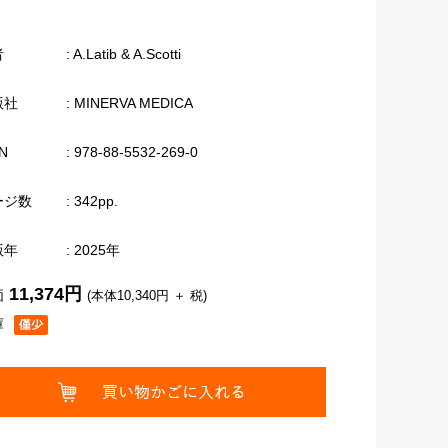
者
: A.Latib & A.Scotti
版社
: MINERVA MEDICA
N
: 978-88-5532-269-0
ージ数
: 342pp.
版年
: 2025年
11,374円
価
(本体10,340円 ＋ 税)
庫