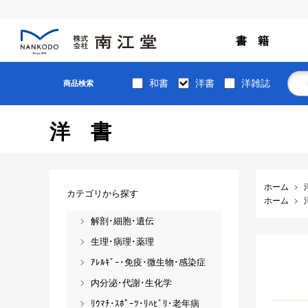
書 籍
和書
洋書
洋雑誌
商品検索
洋書
ホーム
カテゴリから探す
ホーム
解剖･細胞･遺伝
生理･病理･薬理
ｱﾚﾙｷﾞｰ･免疫･微生物･感染症
内分泌･代謝･生化学
ﾘｳﾏﾁ･ｽﾎﾟｰﾂ･ﾘﾊﾋﾞﾘ･老年病