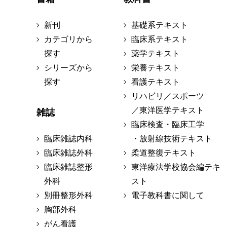
新刊
基礎系テキスト
カテゴリから
臨床系テキスト
探す
薬学テキスト
シリーズから
栄養テキスト
探す
看護テキスト
リハビリ／スポーツ
／東洋医学テキスト
雑誌
臨床検査・臨床工学
臨床雑誌内科
・放射線技術テキスト
臨床雑誌外科
柔道整復テキスト
臨床雑誌整形
東洋療法学校協会編テキ
外科
スト
別冊整形外科
電子教科書に関して
胸部外科
がん看護