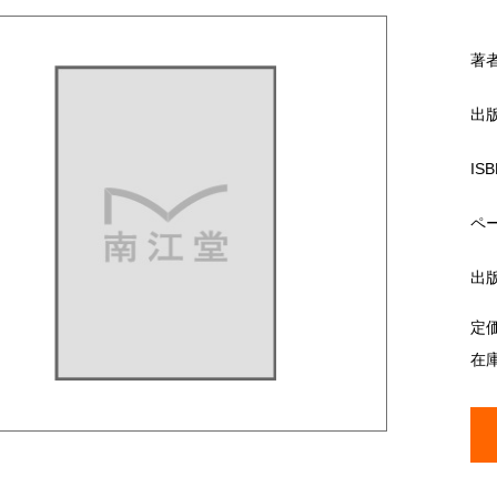
著
出
ISB
ペ
出
定
在