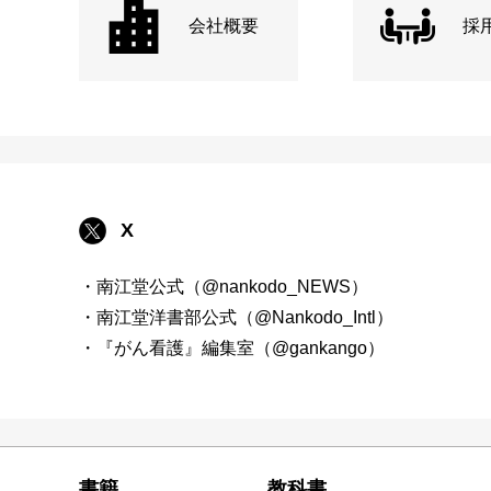
会社概要
採
X
・南江堂公式（@nankodo_NEWS）
・南江堂洋書部公式（@Nankodo_Intl）
・『がん看護』編集室（@gankango）
書籍
教科書