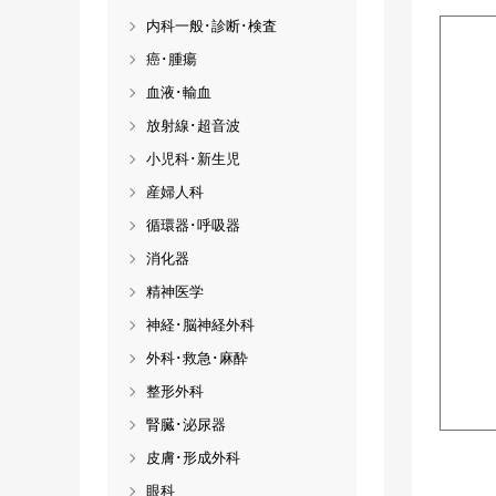
内科一般･診断･検査
癌･腫瘍
血液･輸血
放射線･超音波
小児科･新生児
産婦人科
循環器･呼吸器
消化器
精神医学
神経･脳神経外科
外科･救急･麻酔
整形外科
腎臓･泌尿器
皮膚･形成外科
眼科