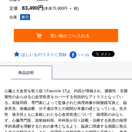
83,490円
定価
(本体75,900円 ＋ 税)
在庫
ほしいものリストに登録
いいね
商品説明
心臓と大血管を取り扱うFascicle 17は、内容が増補され、腫瘍性・非腫
瘍性のあらゆる心血管疾患をカバーする包括的なアトラスとなってい
る。前版同様、専門家によって監修された病理画像や顕微鏡写真と、臨
床所見、画像診断、分子遺伝学との相関が本書の礎となっている。先天
性、後天性ともに多岐にわたる心血管疾患について、病理医のみなら
ず、心臓専門医、放射線科医、外科医が日々診断・治療する疾患の病理
学的基礎を理解するための参考となるよう、臨床に関連する側面に焦点