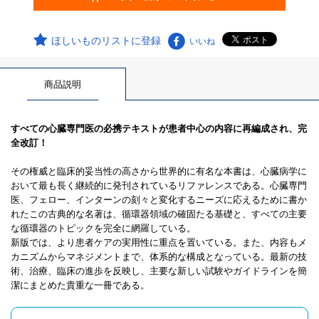
ほしいものリストに登録
いいね
商品説明
すべての心臓専門医の必携テキストが患者中心の内容に再編成され、完
全改訂！
その権威と臨床的妥当性の高さから世界的に有名な本書は、心臓病学に
おいて最も長く継続的に発刊されているリファレンスである。心臓専門
医、フェロー、インターンの刻々と変化するニーズに応えるために書か
れたこの古典的な名著は、循環器領域の確固たる基礎と、すべての主要
な循環器のトピックを完全に網羅している。
新版では、より患者ケアの実用性に重点を置いている。また、内容もメ
カニズムからマネジメントまで、体系的な構成となっている。最新の技
術、治療、臨床の進歩を反映し、主要な新しい試験やガイドラインを簡
潔にまとめた貴重な一冊である。