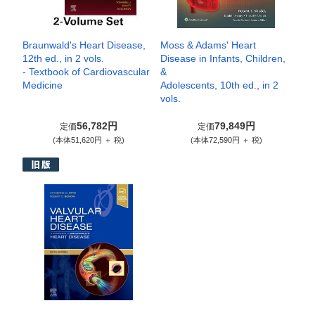
Braunwald's Heart Disease,
Moss & Adams' Heart
12th ed., in 2 vols.
Disease in Infants, Children,
- Textbook of Cardiovascular
&
Medicine
Adolescents, 10th ed., in 2
vols.
56,782円
79,849円
定価
定価
(本体51,620円 ＋ 税)
(本体72,590円 ＋ 税)