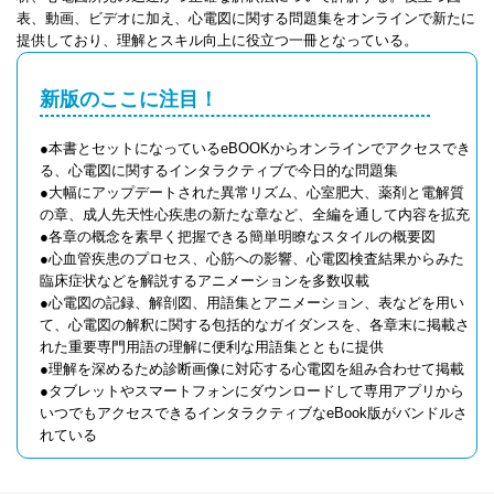
表、動画、ビデオに加え、心電図に関する問題集をオンラインで新たに
提供しており、理解とスキル向上に役立つ一冊となっている。
新版のここに注目！
●本書とセットになっているeBOOKからオンラインでアクセスでき
る、心電図に関するインタラクティブで今日的な問題集
●大幅にアップデートされた異常リズム、心室肥大、薬剤と電解質
の章、成人先天性心疾患の新たな章など、全編を通して内容を拡充
●各章の概念を素早く把握できる簡単明瞭なスタイルの概要図
●心血管疾患のプロセス、心筋への影響、心電図検査結果からみた
臨床症状などを解説するアニメーションを多数収載
●心電図の記録、解剖図、用語集とアニメーション、表などを用い
て、心電図の解釈に関する包括的なガイダンスを、各章末に掲載さ
れた重要専門用語の理解に便利な用語集とともに提供
●理解を深めるため診断画像に対応する心電図を組み合わせて掲載
●タブレットやスマートフォンにダウンロードして専用アプリから
いつでもアクセスできるインタラクティブなeBook版がバンドルさ
れている