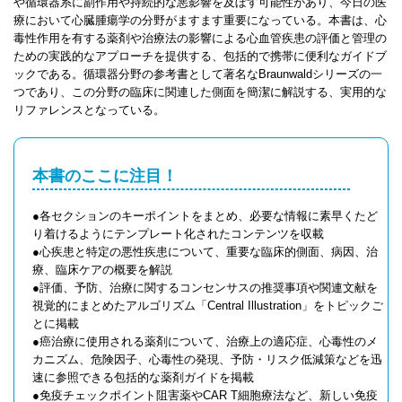
や循環器系に副作用や持続的な悪影響を及ぼす可能性があり、今日の医
療において心臓腫瘍学の分野がますます重要になっている。本書は、心
毒性作用を有する薬剤や治療法の影響による心血管疾患の評価と管理の
ための実践的なアプローチを提供する、包括的で携帯に便利なガイドブ
ックである。循環器分野の参考書として著名なBraunwaldシリーズの一
つであり、この分野の臨床に関連した側面を簡潔に解説する、実用的な
リファレンスとなっている。
本書のここに注目！
●各セクションのキーポイントをまとめ、必要な情報に素早くたど
り着けるようにテンプレート化されたコンテンツを収載
●心疾患と特定の悪性疾患について、重要な臨床的側面、病因、治
療、臨床ケアの概要を解説
●評価、予防、治療に関するコンセンサスの推奨事項や関連文献を
視覚的にまとめたアルゴリズム「Central Illustration」をトピックご
とに掲載
●癌治療に使用される薬剤について、治療上の適応症、心毒性のメ
カニズム、危険因子、心毒性の発現、予防・リスク低減策などを迅
速に参照できる包括的な薬剤ガイドを掲載
●免疫チェックポイント阻害薬やCAR T細胞療法など、新しい免疫