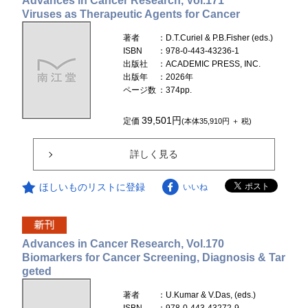
Advances in Cancer Research, Vol.171
Viruses as Therapeutic Agents for Cancer
著者
：D.T.Curiel & P.B.Fisher (eds.)
ISBN
：978-0-443-43236-1
出版社
：ACADEMIC PRESS, INC.
出版年
：2026年
ページ数
：374pp.
39,501円
定価
(本体35,910円 ＋ 税)
詳しく見る
ほしいものリストに登録
いいね
Advances in Cancer Research, Vol.170
Biomarkers for Cancer Screening, Diagnosis & Tar
geted
著者
：U.Kumar & V.Das, (eds.)
ISBN
：978-0-443-43272-9