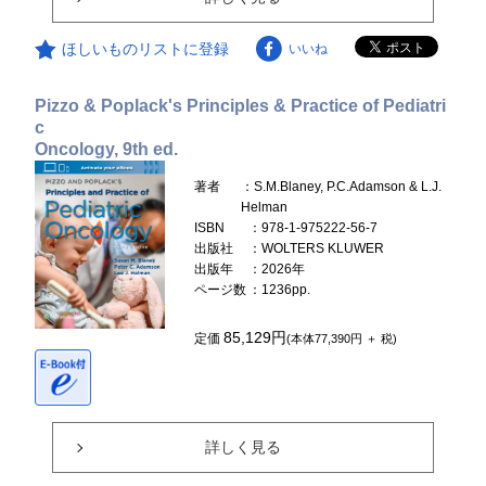
ほしいものリストに登録
いいね
Pizzo & Poplack's Principles & Practice of Pediatri
c
Oncology, 9th ed.
著者
：S.M.Blaney, P.C.Adamson & L.J.
Helman
ISBN
：978-1-975222-56-7
出版社
：WOLTERS KLUWER
出版年
：2026年
ページ数
：1236pp.
85,129円
定価
(本体77,390円 ＋ 税)
詳しく見る