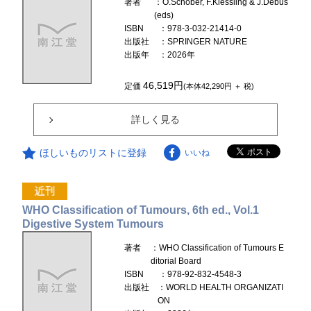
著者
：O.Schober, F.Kiessling & J.Debus
(eds)
ISBN
：978-3-032-21414-0
出版社
：SPRINGER NATURE
出版年
：2026年
46,519円
定価
(本体42,290円 ＋ 税)
詳しく見る
ほしいものリストに登録
いいね
WHO Classification of Tumours, 6th ed., Vol.1
Digestive System Tumours
著者
：WHO Classification of Tumours E
ditorial Board
ISBN
：978-92-832-4548-3
出版社
：WORLD HEALTH ORGANIZATI
ON