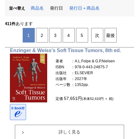
商品名
発行日
発行日＋商品名
並べ替え
あります
411件
1
2
3
4
5
次
最後
Enzinger & Weiss's Soft Tissue Tumors, 8th ed.
著者
：A.L.Folpe & G.P.Nielsen
ISBN
：978-0-443-24875-7
出版社
：ELSEVIER
出版年
：2027年
ページ数
：1352pp.
57,651円
定価
(本体52,410円 ＋ 税)
詳しく見る