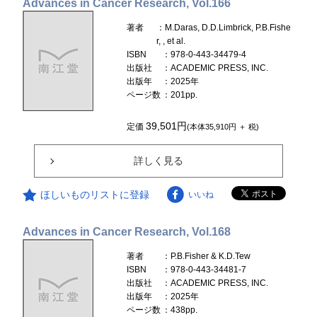
Advances in Cancer Research, Vol.166
著者
：M.Daras, D.D.Limbrick, P.B.Fishe
r, , et al.
ISBN
：978-0-443-34479-4
出版社
：ACADEMIC PRESS, INC.
出版年
：2025年
ページ数
：201pp.
39,501円
定価
(本体35,910円 ＋ 税)
詳しく見る
ほしいものリストに登録
いいね
Advances in Cancer Research, Vol.168
著者
：P.B.Fisher & K.D.Tew
ISBN
：978-0-443-34481-7
出版社
：ACADEMIC PRESS, INC.
出版年
：2025年
ページ数
：438pp.