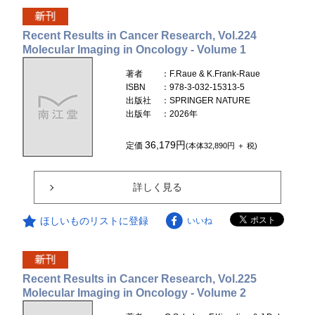
Recent Results in Cancer Research, Vol.224
Molecular Imaging in Oncology - Volume 1
著者
：F.Raue & K.Frank-Raue
ISBN
：978-3-032-15313-5
出版社
：SPRINGER NATURE
出版年
：2026年
36,179円
定価
(本体32,890円 ＋ 税)
詳しく見る
ほしいものリストに登録
いいね
Recent Results in Cancer Research, Vol.225
Molecular Imaging in Oncology - Volume 2