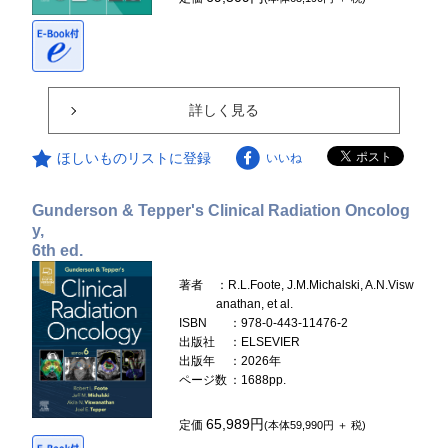
詳しく見る
ほしいものリストに登録
いいね
Gunderson & Tepper's Clinical Radiation Oncolog
y,
6th ed.
著者
：R.L.Foote, J.M.Michalski, A.N.Visw
anathan, et al.
ISBN
：978-0-443-11476-2
出版社
：ELSEVIER
出版年
：2026年
ページ数
：1688pp.
65,989円
定価
(本体59,990円 ＋ 税)