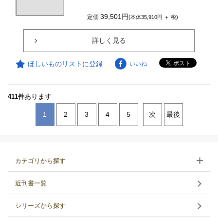
39,501円
定価
(本体35,910円 ＋ 税)
詳しく見る
ほしいものリストに登録
いいね
あります
411件
1
2
3
4
5
次
最後
カテゴリから探す
近刊書一覧
シリーズから探す