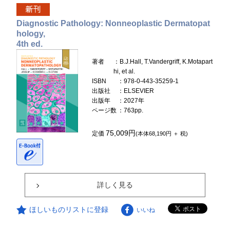
Diagnostic Pathology: Nonneoplastic Dermatopat
hology,
4th ed.
著者
：B.J.Hall, T.Vandergriff, K.Motapart
hi, et al.
ISBN
：978-0-443-35259-1
出版社
：ELSEVIER
出版年
：2027年
ページ数
：763pp.
75,009円
定価
(本体68,190円 ＋ 税)
詳しく見る
ほしいものリストに登録
いいね