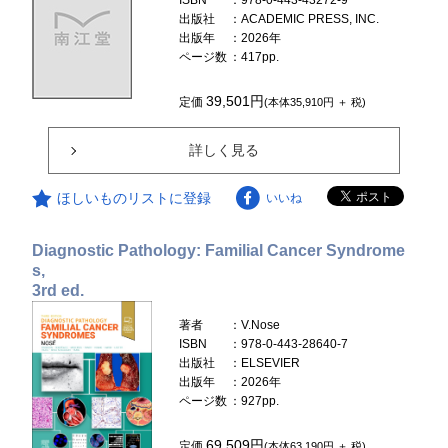
出版社
：ACADEMIC PRESS, INC.
出版年
：2026年
ページ数
：417pp.
39,501円
定価
(本体35,910円 ＋ 税)
詳しく見る
ほしいものリストに登録
いいね
Diagnostic Pathology: Familial Cancer Syndrome
s,
3rd ed.
著者
：V.Nose
ISBN
：978-0-443-28640-7
出版社
：ELSEVIER
出版年
：2026年
ページ数
：927pp.
69,509円
定価
(本体63,190円 ＋ 税)