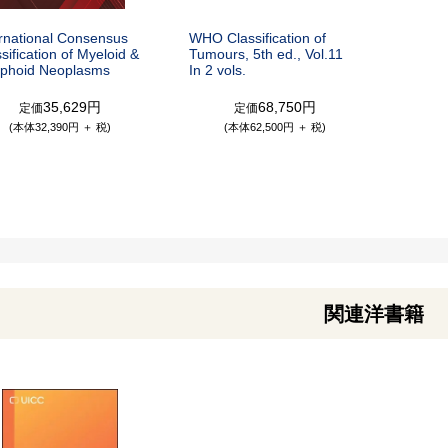
ernational Consensus
WHO Classification of
sification of Myeloid &
Tumours, 5th ed., Vol.11
phoid Neoplasms
In 2 vols.
35,629円
68,750円
定価
定価
(本体32,390円 ＋ 税)
(本体62,500円 ＋ 税)
関連洋書籍