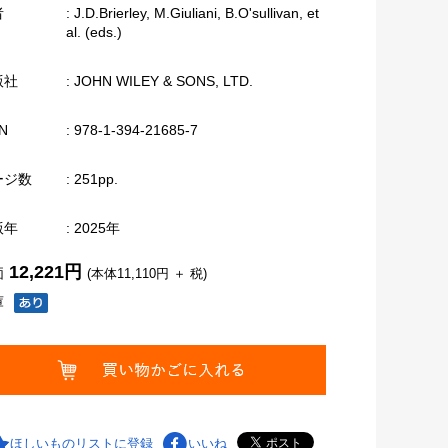
者
: J.D.Brierley, M.Giuliani, B.O'sullivan, et
al. (eds.)
版社
: JOHN WILEY & SONS, LTD.
N
: 978-1-394-21685-7
ージ数
: 251pp.
版年
: 2025年
12,221円
価
(本体11,110円 ＋ 税)
庫
ほしいものリストに登録
いいね