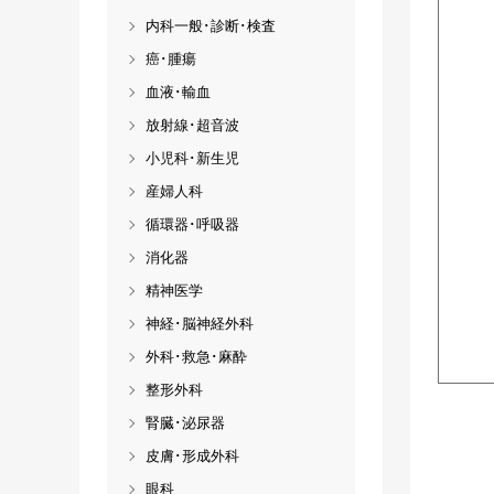
内科一般･診断･検査
癌･腫瘍
血液･輸血
放射線･超音波
小児科･新生児
産婦人科
循環器･呼吸器
消化器
精神医学
神経･脳神経外科
外科･救急･麻酔
整形外科
腎臓･泌尿器
皮膚･形成外科
眼科