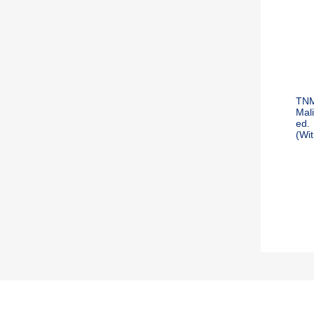
TNM 
Mal
ed.
(Wi