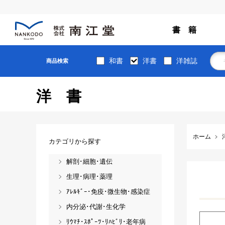
書 籍
和書
洋書
洋雑誌
商品検索
洋書
ホーム
カテゴリから探す
解剖･細胞･遺伝
生理･病理･薬理
ｱﾚﾙｷﾞｰ･免疫･微生物･感染症
内分泌･代謝･生化学
ﾘｳﾏﾁ･ｽﾎﾟｰﾂ･ﾘﾊﾋﾞﾘ･老年病