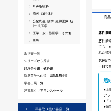
耳鼻咽喉科
歯科･口腔外科
商品
公衆衛生･疫学･緩和医療･統
計･法医学
悪性腫
医学一般・獣医学・その他
看護
悪性腫
ても、
れた標
近刊書一覧
第9版
シリーズから探す
一冊で
好評参考書・教科書
臨床留学への道 USMLE対策
第
学会出展一覧
●上
洋書籍クリアランスセール
アッ
●「
●髄
洋書取り扱い書店一覧