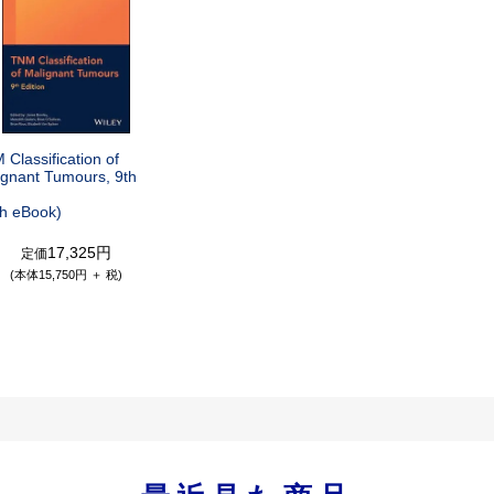
Classification of
ignant Tumours, 9th
th eBook)
17,325円
定価
(本体15,750円 ＋ 税)