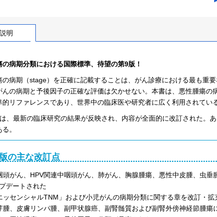
説明
瘍の病期分類における国際標準、待望の第9版！
瘍の病期（stage）を正確に記載することは、がん診療における最も重
がんの病期と予後因子の正確な評価は欠かせない。本書は、悪性腫瘍の
準的リファレンスであり、世界中の臨床医や研究者に広く利用されてい
では、最新の臨床研究の結果が反映され、内容が全面的に改訂された。
ある。
9版の主な改訂点
咽頭がん、HPV関連中咽頭がん、肺がん、胸腺腫瘍、悪性中皮腫、虫
プデートされた
エッセンシャルTNM」および小児がんの病期分類に関する章を改訂・拡
芽腫、皮膚リンパ腫、副甲状腺癌、副腎髄質および副腎外傍神経節腫瘍