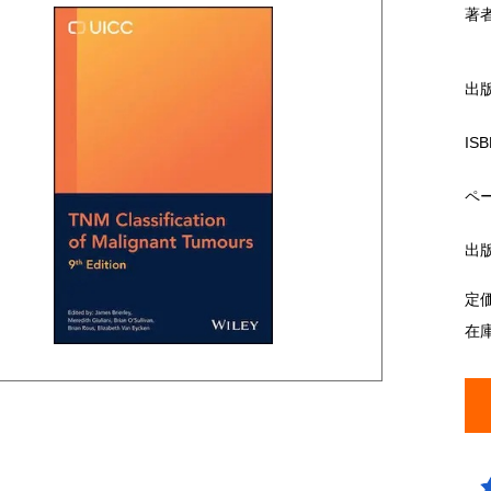
著
出
ISB
ペ
出
定
在