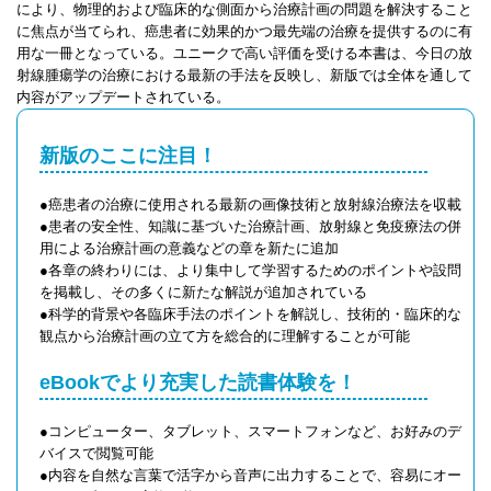
により、物理的および臨床的な側面から治療計画の問題を解決すること
に焦点が当てられ、癌患者に効果的かつ最先端の治療を提供するのに有
用な一冊となっている。ユニークで高い評価を受ける本書は、今日の放
射線腫瘍学の治療における最新の手法を反映し、新版では全体を通して
内容がアップデートされている。
新版のここに注目！
●癌患者の治療に使用される最新の画像技術と放射線治療法を収載
●患者の安全性、知識に基づいた治療計画、放射線と免疫療法の併
用による治療計画の意義などの章を新たに追加
●各章の終わりには、より集中して学習するためのポイントや設問
を掲載し、その多くに新たな解説が追加されている
●科学的背景や各臨床手法のポイントを解説し、技術的・臨床的な
観点から治療計画の立て方を総合的に理解することが可能
eBookでより充実した読書体験を！
●コンピューター、タブレット、スマートフォンなど、お好みのデ
バイスで閲覧可能
●内容を自然な言葉で活字から音声に出力することで、容易にオー