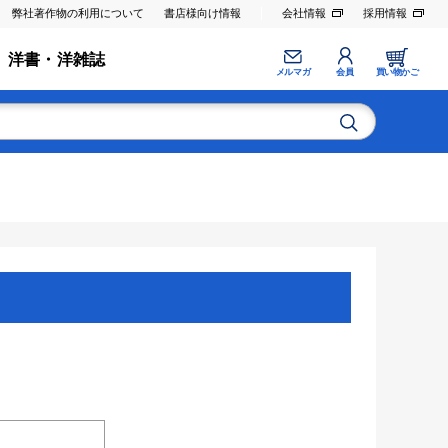
弊社著作物の利用について
書店様向け情報
会社情報
採用情報
洋書・洋雑誌
メルマガ
会員
買い物かご
。