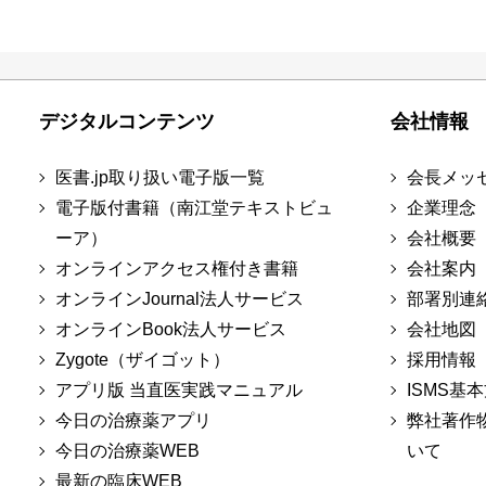
デジタルコンテンツ
会社情報
医書.jp取り扱い電子版一覧
会長メッ
電子版付書籍（南江堂テキストビュ
企業理念
ーア）
会社概要
オンラインアクセス権付き書籍
会社案内
オンラインJournal法人サービス
部署別連
オンラインBook法人サービス
会社地図
Zygote（ザイゴット）
採用情報
アプリ版 当直医実践マニュアル
ISMS基
今日の治療薬アプリ
弊社著作
今日の治療薬WEB
いて
最新の臨床WEB