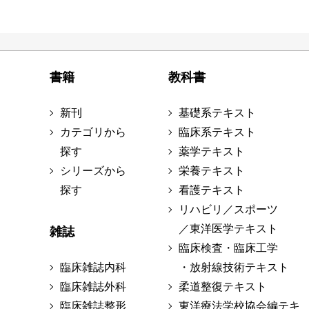
書籍
教科書
新刊
基礎系テキスト
カテゴリから
臨床系テキスト
探す
薬学テキスト
シリーズから
栄養テキスト
探す
看護テキスト
リハビリ／スポーツ
／東洋医学テキスト
雑誌
臨床検査・臨床工学
臨床雑誌内科
・放射線技術テキスト
臨床雑誌外科
柔道整復テキスト
臨床雑誌整形
東洋療法学校協会編テキ