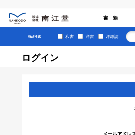
書 籍
和書
洋書
洋雑誌
商品検索
ログイン
メールアドレ