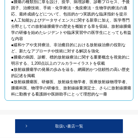
●腫瘍の種類別に章を設け、疫学、病理診断、診断プロセス、予後
因子、治療技術、手術・化学療法・免疫療法・生物学的療法の適
応、最終成績などについて、包括的かつ実践的な臨床指針を提示
●人工知能およびデータサイエンスに関する新章に加え、医学専門
分野としての放射線腫瘍学の歴史を概観する章を収録。放射線腫瘍
学の研修を始めたレジデントや臨床実習中の医学生にとっても有益
な内容
●緩和ケアや支持療法、非治癒目的における放射線治療の役割な
ど、新たなアプローチや技術に対する解説を強化
●腫瘍の病因、診断、標的放射線療法に関する重要概念を視覚的に
明示する、1,200点以上のフルカラーイラストを収載
●放射線腫瘍学の発展の歩みを辿る、網羅的かつ信頼性の高い歴史
的記述を掲載
●放射線腫瘍医、研修医、放射線生物学者、医療放射線物理学者、
腫瘍科医、物理学の研修生、放射線線量測定士、さらに放射線腫瘍
科に勤務する看護師や医師助手にとって理想的な一冊
取扱い書店一覧