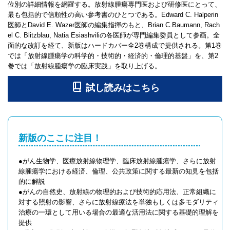
位別の詳細情報を網羅する。放射線腫瘍専門医および研修医にとって、
最も包括的で信頼性の高い参考書のひとつである。Edward C. Halperin
医師とDavid E. Wazer医師の編集指揮のもと、Brian C.Baumann, Rach
el C. Blitzblau, Natia Esiashviliの各医師が専門編集委員として参画。全
面的な改訂を経て、新版はハードカバー全2巻構成で提供される。第1巻
では「放射線腫瘍学の科学的・技術的・経済的・倫理的基盤」を、第2
巻では「放射線腫瘍学の臨床実践」を取り上げる。
新版のここに注目！
●がん生物学、医療放射線物理学、臨床放射線腫瘍学、さらに放射
線腫瘍学における経済、倫理、公共政策に関する最新の知見を包括
的に解説
●がんの自然史、放射線の物理的および技術的応用法、正常組織に
対する照射の影響、さらに放射線療法を単独もしくは多モダリティ
治療の一環として用いる場合の最適な活用法に関する基礎的理解を
提供