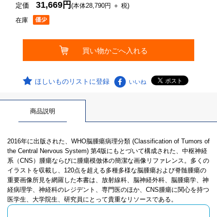
31,669円
定価
(本体28,790円 ＋ 税)
在庫
ほしいものリストに登録
いいね
商品説明
2016年に出版された、WHO脳腫瘍病理分類 (Classification of Tumors of
the Central Nervous System) 第4版にもとづいて構成された、中枢神経
系（CNS）腫瘍ならびに腫瘍模倣体の簡潔な画像リファレンス。多くの
イラストを収載し、120点を超える多種多様な脳腫瘍および脊髄腫瘍の
重要画像所見を網羅した本書は、放射線科、脳神経外科、脳腫瘍学、神
経病理学、神経科のレジデント、専門医のほか、CNS腫瘍に関心を持つ
医学生、大学院生、研究員にとって貴重なリソースである。