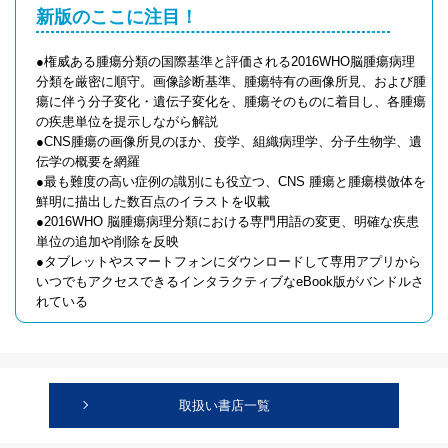
新版のここに注目！
●権威ある腫瘍分類の国際基準と評価される2016WHO脳腫瘍病理
分類を厳密に順守。画像診断基準、腫瘍特有の画像所見、および腫
瘍に伴う分子変化・遺伝子変化を、腫瘍そのものに着目し、各腫瘍
の疾患単位を提示しながら解説
●CNS腫瘍の画像所見のほか、疫学、組織病理学、分子生物学、遺
伝学の概要を網羅
●最も難度の高い症例の識別にも役立つ、CNS 腫瘍と腫瘍模倣体を
鮮明に描出した数百点のイラストを収載
●2016WHO 脳腫瘍病理分類における専門用語の変更、明確な疾患
単位の追加や削除を反映
●タブレットやスマートフォンにダウンロードして専用アプリから
いつでもアクセスできるインタラクティブなeBook版がバンドルさ
れている
取扱い書店一覧