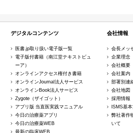
デジタルコンテンツ
会社情報
医書.jp取り扱い電子版一覧
会長メッ
電子版付書籍（南江堂テキストビュ
企業理念
ーア）
会社概要
オンラインアクセス権付き書籍
会社案内
オンラインJournal法人サービス
部署別連
オンラインBook法人サービス
会社地図
Zygote（ザイゴット）
採用情報
アプリ版 当直医実践マニュアル
ISMS基
今日の治療薬アプリ
弊社著作
今日の治療薬WEB
いて
最新の臨床WEB