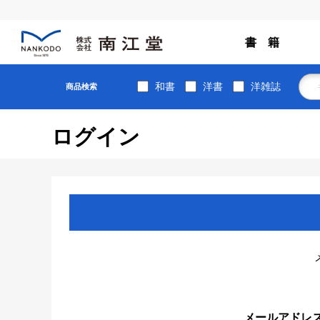
書 籍
和書
洋書
洋雑誌
商品検索
ログイン
メールアドレ