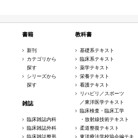
書籍
教科書
新刊
基礎系テキスト
カテゴリから
臨床系テキスト
探す
薬学テキスト
シリーズから
栄養テキスト
探す
看護テキスト
リハビリ／スポーツ
／東洋医学テキスト
雑誌
臨床検査・臨床工学
臨床雑誌内科
・放射線技術テキスト
臨床雑誌外科
柔道整復テキスト
臨床雑誌整形
東洋療法学校協会編テキ