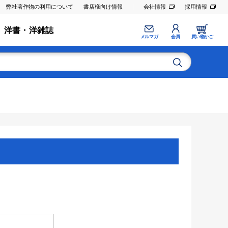
弊社著作物の利用について
書店様向け情報
会社情報
採用情報
洋書・洋雑誌
メルマガ
会員
買い物かご
。