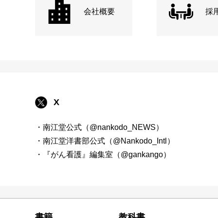
会社概要
採
X
・南江堂公式（@nankodo_NEWS）
・南江堂洋書部公式（@Nankodo_Intl）
・『がん看護』編集室（@gankango）
書籍
教科書