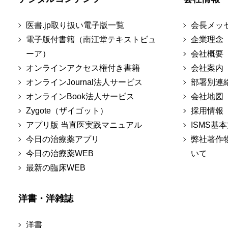
医書.jp取り扱い電子版一覧
会長メッ
電子版付書籍（南江堂テキストビュ
企業理念
ーア）
会社概要
オンラインアクセス権付き書籍
会社案内
オンラインJournal法人サービス
部署別連
オンラインBook法人サービス
会社地図
Zygote（ザイゴット）
採用情報
アプリ版 当直医実践マニュアル
ISMS基
今日の治療薬アプリ
弊社著作
今日の治療薬WEB
いて
最新の臨床WEB
洋書・洋雑誌
洋書