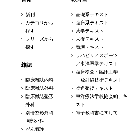
新刊
基礎系テキスト
カテゴリから
臨床系テキスト
探す
薬学テキスト
シリーズから
栄養テキスト
探す
看護テキスト
リハビリ／スポーツ
／東洋医学テキスト
雑誌
臨床検査・臨床工学
臨床雑誌内科
・放射線技術テキスト
臨床雑誌外科
柔道整復テキスト
臨床雑誌整形
東洋療法学校協会編テキ
外科
スト
別冊整形外科
電子教科書に関して
胸部外科
がん看護