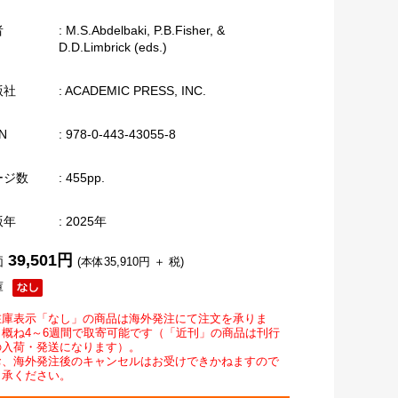
者
: M.S.Abdelbaki, P.B.Fisher, &
D.D.Limbrick (eds.)
版社
: ACADEMIC PRESS, INC.
N
: 978-0-443-43055-8
ージ数
: 455pp.
版年
: 2025年
39,501円
価
(本体35,910円 ＋ 税)
庫
在庫表示「なし」の商品は海外発注にて注文を承りま
。概ね4～6週間で取寄可能です（「近刊」の商品は刊行
の入荷・発送になります）。
お、海外発注後のキャンセルはお受けできかねますので
了承ください。