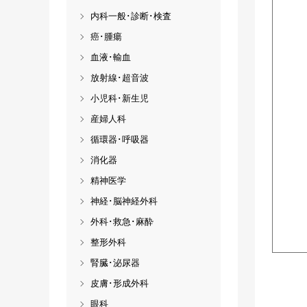
内科一般･診断･検査
癌･腫瘍
血液･輸血
放射線･超音波
小児科･新生児
産婦人科
循環器･呼吸器
消化器
精神医学
神経･脳神経外科
外科･救急･麻酔
整形外科
腎臓･泌尿器
皮膚･形成外科
眼科