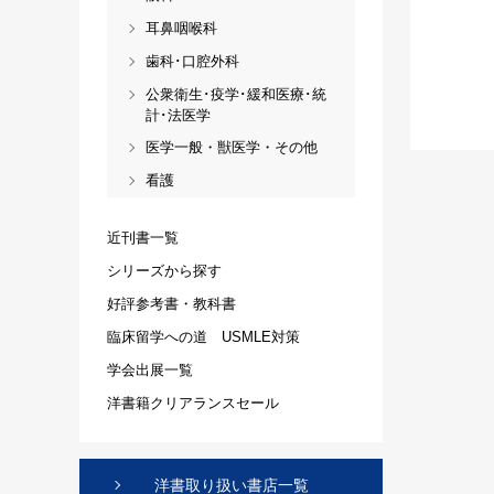
耳鼻咽喉科
歯科･口腔外科
公衆衛生･疫学･緩和医療･統
計･法医学
医学一般・獣医学・その他
看護
近刊書一覧
シリーズから探す
好評参考書・教科書
臨床留学への道 USMLE対策
学会出展一覧
洋書籍クリアランスセール
洋書取り扱い書店一覧