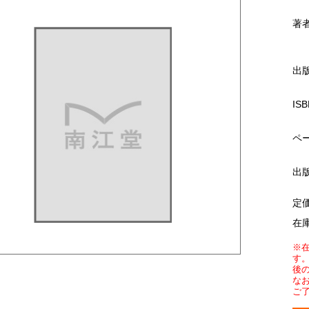
著
出
ISB
ペ
出
定
在
※
す
後
な
ご