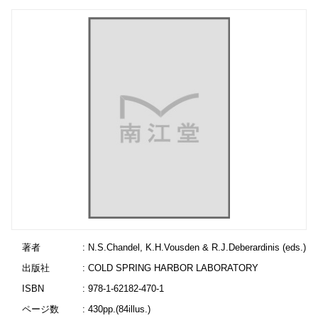
著者
: N.S.Chandel, K.H.Vousden & R.J.Deberardinis (eds.)
出版社
: COLD SPRING HARBOR LABORATORY
ISBN
: 978-1-62182-470-1
ページ数
: 430pp.(84illus.)