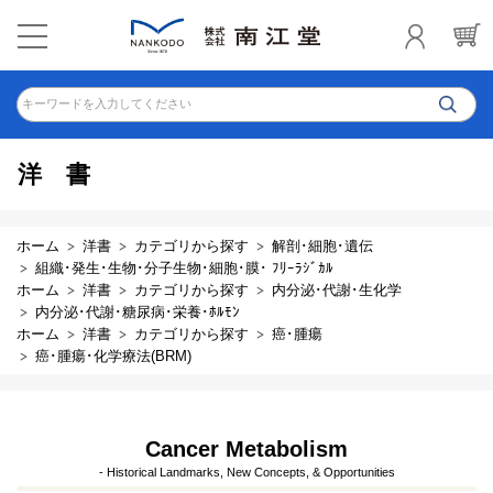
キーワードを入力してください
洋書
ホーム
洋書
カテゴリから探す
解剖･細胞･遺伝
組織･発生･生物･分子生物･細胞･膜･ ﾌﾘｰﾗｼﾞｶﾙ
ホーム
洋書
カテゴリから探す
内分泌･代謝･生化学
内分泌･代謝･糖尿病･栄養･ﾎﾙﾓﾝ
ホーム
洋書
カテゴリから探す
癌･腫瘍
癌･腫瘍･化学療法(BRM)
Cancer Metabolism
- Historical Landmarks, New Concepts, & Opportunities