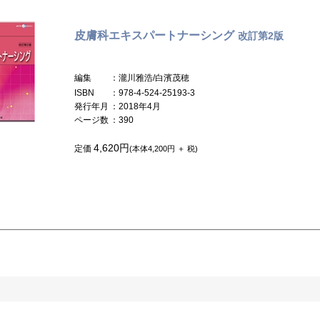
皮膚科エキスパートナーシング
改訂第2版
編集
：瀧川雅浩/白濱茂穂
ISBN
：978-4-524-25193-3
発行年月
：2018年4月
ページ数
：390
4,620円
定価
(本体4,200円 ＋ 税)