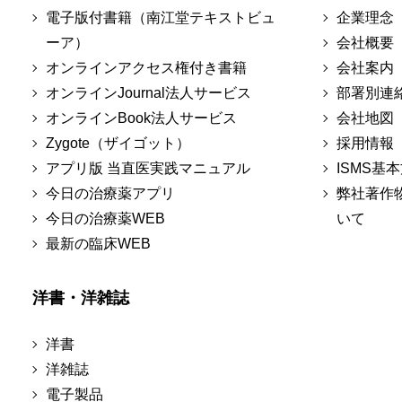
電子版付書籍（南江堂テキストビュ
企業理念
ーア）
会社概要
オンラインアクセス権付き書籍
会社案内
オンラインJournal法人サービス
部署別連
オンラインBook法人サービス
会社地図
Zygote（ザイゴット）
採用情報
アプリ版 当直医実践マニュアル
ISMS基
今日の治療薬アプリ
弊社著作
今日の治療薬WEB
いて
最新の臨床WEB
洋書・洋雑誌
洋書
洋雑誌
電子製品