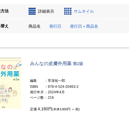
示方法
詳細表示
サムネイル
べ替え
商品名
発行日
発行日＋商品名
みんなの皮膚外用薬
第2版
編集
：常深祐一郎
ISBN
：978-4-524-20463-2
発行年月
：2024年4月
ページ数
：216
4,180円
定価
(本体3,800円 ＋ 税)