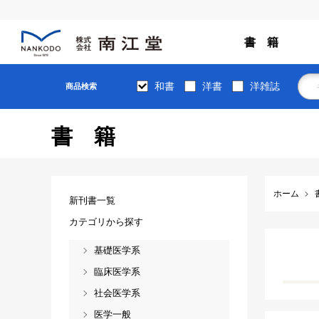
書 籍
和書
洋書
洋雑誌
商品検索
書籍
ホーム
新刊書一覧
カテゴリから探す
基礎医学系
臨床医学系
社会医学系
医学一般