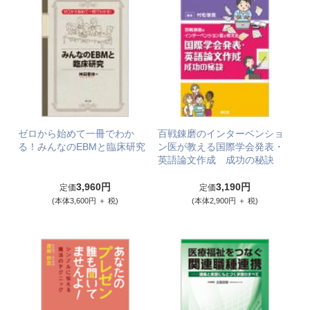
ゼロから始めて一冊でわか
百戦錬磨のインターベンショ
る！みんなのEBMと臨床研究
ン医が教える国際学会発表・
英語論文作成 成功の秘訣
3,960円
3,190円
定価
定価
(本体3,600円 ＋ 税)
(本体2,900円 ＋ 税)