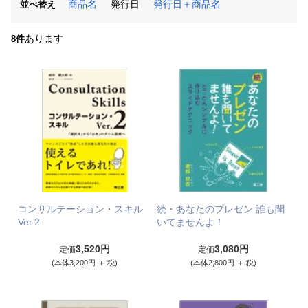
商品名
発行日
発行日＋商品名
並べ替え
あります
8件
コンサルテーション・スキル
続・あなたのプレゼン 誰も聞
Ver.2
いてませんよ！
3,520円
3,080円
定価
定価
(本体3,200円 ＋ 税)
(本体2,800円 ＋ 税)