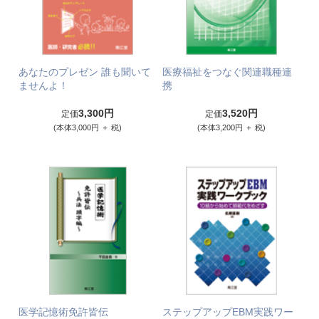
あなたのプレゼン 誰も聞いて
医療福祉をつなぐ関連職種連
ませんよ！
携
3,300円
3,520円
定価
定価
(本体3,000円 ＋ 税)
(本体3,200円 ＋ 税)
医学記憶術免許皆伝
ステップアップEBM実践ワー