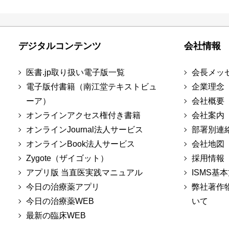
デジタルコンテンツ
会社情報
医書.jp取り扱い電子版一覧
会長メッ
電子版付書籍（南江堂テキストビュ
企業理念
ーア）
会社概要
オンラインアクセス権付き書籍
会社案内
オンラインJournal法人サービス
部署別連
オンラインBook法人サービス
会社地図
Zygote（ザイゴット）
採用情報
アプリ版 当直医実践マニュアル
ISMS基
今日の治療薬アプリ
弊社著作
今日の治療薬WEB
いて
最新の臨床WEB