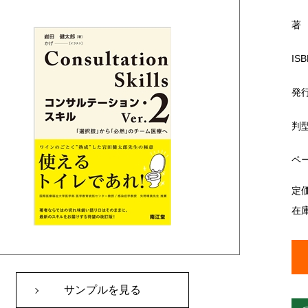
著
ISB
発
判
ペ
定
在
サンプルを見る