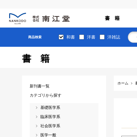
書 籍
和書
洋書
洋雑誌
商品検索
書籍
ホーム
新刊書一覧
カテゴリから探す
基礎医学系
臨床医学系
社会医学系
医学一般