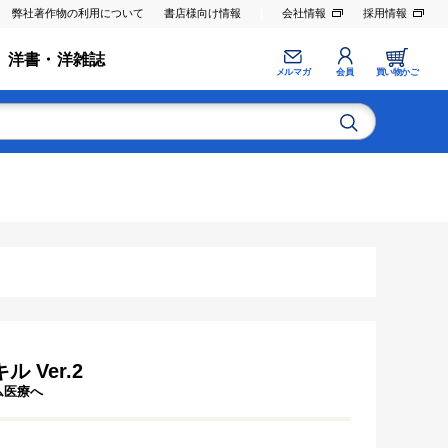
弊社著作物の利用について
書店様向け情報
会社情報
採用情報
洋書・洋雑誌
メルマガ
会員
買い物かご
 Ver.2
ム医療へ