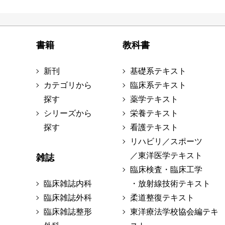
書籍
教科書
新刊
基礎系テキスト
カテゴリから
臨床系テキスト
探す
薬学テキスト
シリーズから
栄養テキスト
探す
看護テキスト
リハビリ／スポーツ
／東洋医学テキスト
雑誌
臨床検査・臨床工学
臨床雑誌内科
・放射線技術テキスト
臨床雑誌外科
柔道整復テキスト
臨床雑誌整形
東洋療法学校協会編テキ