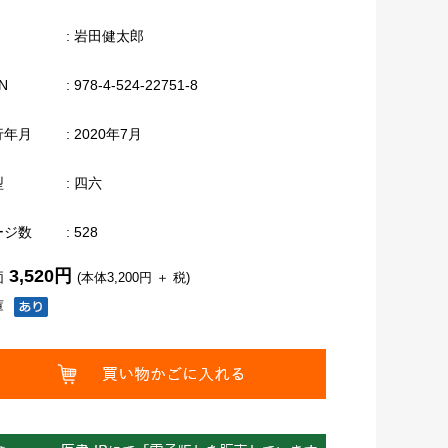
: 岩田健太郎
N
: 978-4-524-22751-8
行年月
: 2020年7月
型
: 四六
ージ数
: 528
3,520円
価
(本体3,200円 ＋ 税)
庫