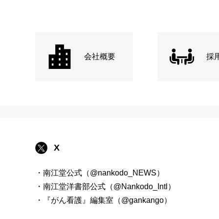
会社概要
採
X
・南江堂公式（@nankodo_NEWS）
・南江堂洋書部公式（@Nankodo_Intl）
・『がん看護』編集室（@gankango）