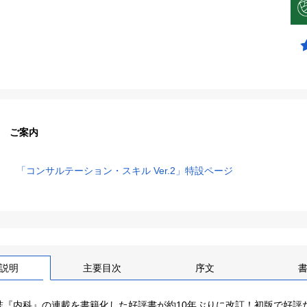
ご案内
「コンサルテーション・スキル Ver.2」特設ページ
説明
主要目次
序文
誌『内科』の連載を書籍化した好評書が約10年ぶりに改訂！初版で好評