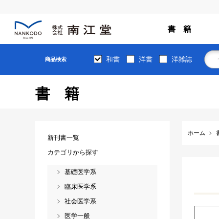
書 籍
和書
洋書
洋雑誌
商品検索
書籍
ホーム
新刊書一覧
カテゴリから探す
基礎医学系
臨床医学系
社会医学系
医学一般