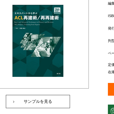
編
ISB
発
判
ペ
定
在
サンプルを見る