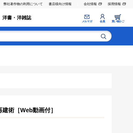
弊社著作物の利用について
書店様向け情報
会社情報
採用情報
洋書・洋雑誌
メルマガ
会員
買い物かご
再建術［Web動画付］