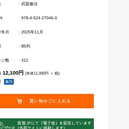
集
: 武冨修治
N
: 978-4-524-27046-0
行年月
: 2025年11月
型
: B5判
ージ数
: 312
12,100円
価
(本体11,000円 ＋ 税)
庫