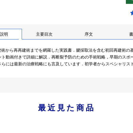
説明
主要目次
序文
再建術から再再建術までを網羅した実践書．腱採取法を含む初回再建術の
ント動画付きで詳細に解説．再断裂予防のための手術戦略，早期のスポ
さらには最新の治療戦略にも言及しています．初学者からスペシャリス
最近見た商品