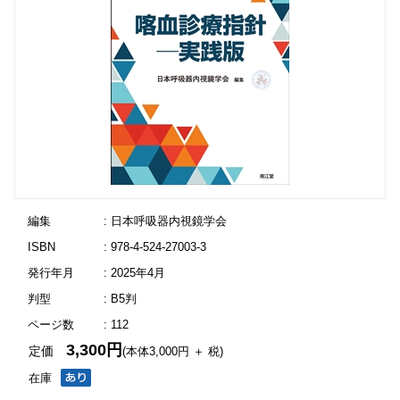
編集
: 日本呼吸器内視鏡学会
ISBN
: 978-4-524-27003-3
発行年月
: 2025年4月
判型
: B5判
ページ数
: 112
3,300円
定価
(本体3,000円 ＋ 税)
在庫