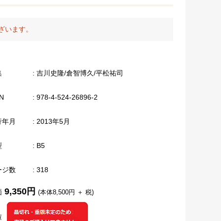
ざいます。
集
: 吉川史隆/倉智博久/平松祐司
N
: 978-4-524-26896-2
行年月
: 2013年5月
型
: B5
ージ数
: 318
9,350円
価
(本体8,500円 ＋ 税)
庫