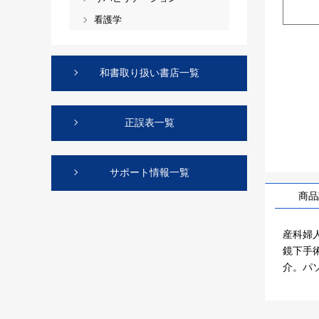
看護学
和書取り扱い書店一覧
正誤表一覧
サポート情報一覧
商品
産科婦
鏡下手
介。パ