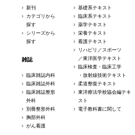
新刊
基礎系テキスト
カテゴリから
臨床系テキスト
探す
薬学テキスト
シリーズから
栄養テキスト
探す
看護テキスト
リハビリ／スポーツ
／東洋医学テキスト
雑誌
臨床検査・臨床工学
臨床雑誌内科
・放射線技術テキスト
臨床雑誌外科
柔道整復テキスト
臨床雑誌整形
東洋療法学校協会編テキ
外科
スト
別冊整形外科
電子教科書に関して
胸部外科
がん看護