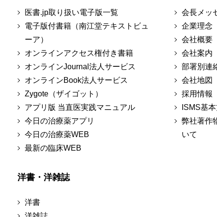
医書.jp取り扱い電子版一覧
会長メッ
電子版付書籍（南江堂テキストビュ
企業理念
ーア）
会社概要
オンラインアクセス権付き書籍
会社案内
オンラインJournal法人サービス
部署別連
オンラインBook法人サービス
会社地図
Zygote（ザイゴット）
採用情報
アプリ版 当直医実践マニュアル
ISMS基
今日の治療薬アプリ
弊社著作
今日の治療薬WEB
いて
最新の臨床WEB
洋書・洋雑誌
洋書
洋雑誌