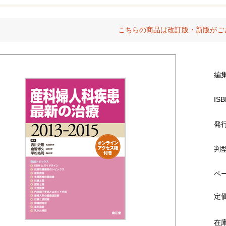
こちらの商品は改訂版・新版がご
編
ISB
発
判
ペ
定
在