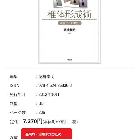
編集
: 徳橋泰明
ISBN
: 978-4-524-26836-8
発行年月
: 2012年10月
判型
: B5
ページ数
: 206
7,370円
定価
(本体6,700円 ＋ 税)
在庫