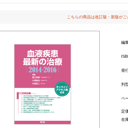
こちらの商品は改訂版・新版がご
編
ISB
発
判
ペ
定
在