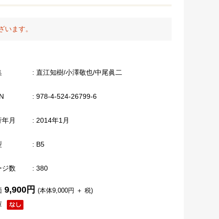
ざいます。
集
: 直江知樹/小澤敬也/中尾眞二
N
: 978-4-524-26799-6
行年月
: 2014年1月
型
: B5
ージ数
: 380
9,900円
価
(本体9,000円 ＋ 税)
庫