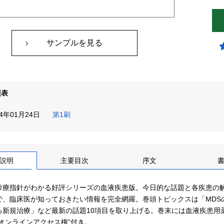
サンプルを見る
誤表
14年01月24日
第1刷
説明
主要目次
序文
診療指針がわかる好評シリーズの血液疾患版。今日的な話題と各疾患の
で、臨床医が知っておきたい情報を完全網羅。巻頭トピックスは「MDSのW
る新規治療」など最新の話題10項目を取り上げる。巻末には血液疾患用
“オンラインアクセス権”付き。