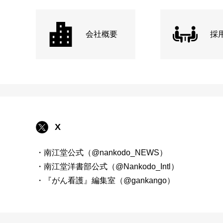
会社概要
採
X
・南江堂公式（@nankodo_NEWS）
・南江堂洋書部公式（@Nankodo_Intl）
・『がん看護』編集室（@gankango）