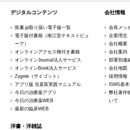
デジタルコンテンツ
会社情報
医書.jp取り扱い電子版一覧
会長メッ
電子版付書籍（南江堂テキストビュ
企業理念
ーア）
会社概要
オンラインアクセス権付き書籍
会社案内
オンラインJournal法人サービス
部署別連
オンラインBook法人サービス
会社地図
Zygote（ザイゴット）
採用情報
アプリ版 当直医実践マニュアル
ISMS基
今日の治療薬アプリ
弊社著作
今日の治療薬WEB
いて
最新の臨床WEB
洋書・洋雑誌