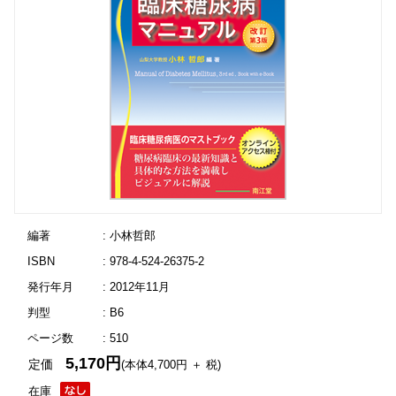
編著
: 小林哲郎
ISBN
: 978-4-524-26375-2
発行年月
: 2012年11月
判型
: B6
ページ数
: 510
5,170円
定価
(本体4,700円 ＋ 税)
在庫