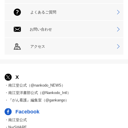
よくあるご質問
お問い合わせ
アクセス
X
・南江堂公式（@nankodo_NEWS）
・南江堂洋書部公式（@Nankodo_Intl）
・『がん看護』編集室（@gankango）
Facebook
・南江堂公式
・NurSHARE