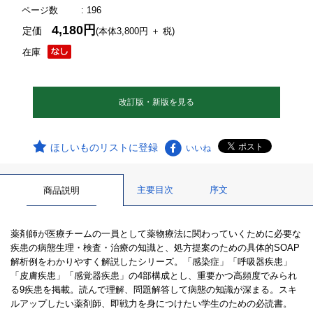
ページ数
: 196
4,180円
定価
(本体3,800円 ＋ 税)
在庫
改訂版・新版を見る
ほしいものリストに登録
いいね
主要目次
序文
商品説明
薬剤師が医療チームの一員として薬物療法に関わっていくために必要な
疾患の病態生理・検査・治療の知識と、処方提案のための具体的SOAP
解析例をわかりやすく解説したシリーズ。「感染症」「呼吸器疾患」
「皮膚疾患」「感覚器疾患」の4部構成とし、重要かつ高頻度でみられ
る9疾患を掲載。読んで理解、問題解答して病態の知識が深まる。スキ
ルアップしたい薬剤師、即戦力を身につけたい学生のための必読書。