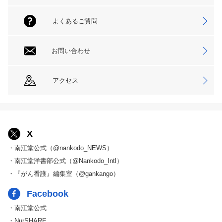
よくあるご質問
お問い合わせ
アクセス
X
・南江堂公式（@nankodo_NEWS）
・南江堂洋書部公式（@Nankodo_Intl）
・『がん看護』編集室（@gankango）
Facebook
・南江堂公式
・NurSHARE