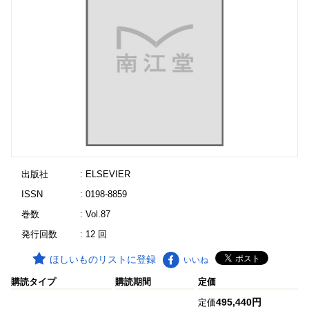
出版社
: ELSEVIER
ISSN
: 0198-8859
巻数
: Vol.87
発行回数
: 12 回
ほしいものリストに登録
いいね
購読タイプ
購読期間
定価
495,440円
定価