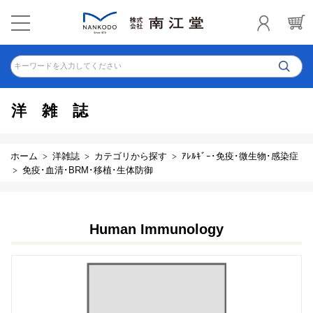
キーワードを入力してください
洋雑誌
ホーム
洋雑誌
カテゴリから探す
ｱﾚﾙｷﾞｰ･免疫･微生物･感染症
免疫･血清･BRM･移植･生体防御
Human Immunology