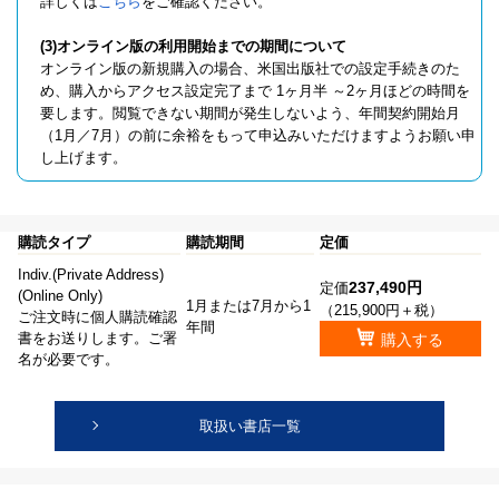
詳しくは
こちら
をご確認ください。
(3)オンライン版の利用開始までの期間について
オンライン版の新規購入の場合、米国出版社での設定手続きのた
め、購入からアクセス設定完了まで 1ヶ月半 ～2ヶ月ほどの時間を
要します。閲覧できない期間が発生しないよう、年間契約開始月
（1月／7月）の前に余裕をもって申込みいただけますようお願い申
し上げます。
購読タイプ
購読期間
定価
Indiv.(Private Address)
237,490円
定価
(Online Only)
1月または7月から1
（215,900円＋税）
ご注文時に個人購読確認
年間
書をお送りします。ご署
購入する
名が必要です。
取扱い書店一覧