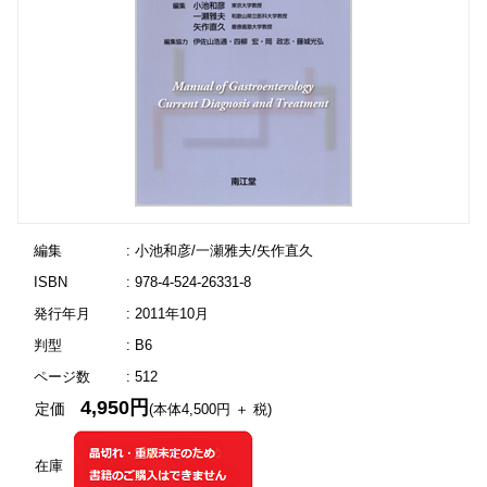
編集
: 小池和彦/一瀬雅夫/矢作直久
ISBN
: 978-4-524-26331-8
発行年月
: 2011年10月
判型
: B6
ページ数
: 512
4,950円
定価
(本体4,500円 ＋ 税)
在庫