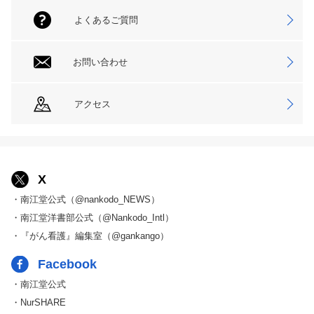
よくあるご質問
お問い合わせ
アクセス
X
・南江堂公式（@nankodo_NEWS）
・南江堂洋書部公式（@Nankodo_Intl）
・『がん看護』編集室（@gankango）
Facebook
・南江堂公式
・NurSHARE