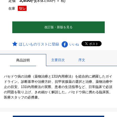
3,850円
定価
(本体3,500円 ＋ 税)
在庫
改訂版・新版を見る
ほしいものリストに登録
いいね
主要目次
序文
商品説明
バセドウ病の治療（薬物治療と131I内用療法）を総合的に網羅したガイ
ドライン。診断基準や治療方針、抗甲状腺薬の選択と治療、薬物治療中
止の目安、131I内用療法の実際、患者の生活指導など、日常臨床で必須
の問題を取り上げ、きめ細かく解説した。バセドウ病に携わる臨床医、
医療スタッフの必携書。