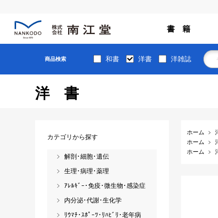
書 籍
和書
洋書
洋雑誌
商品検索
洋書
ホーム
カテゴリから探す
ホーム
ホーム
解剖･細胞･遺伝
生理･病理･薬理
ｱﾚﾙｷﾞｰ･免疫･微生物･感染症
内分泌･代謝･生化学
ﾘｳﾏﾁ･ｽﾎﾟｰﾂ･ﾘﾊﾋﾞﾘ･老年病