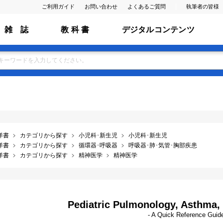
ご利用ガイド
お問い合わせ
よくあるご質問
執筆者の皆様
雑 誌
教 科 書
デジタルコンテンツ
洋書
カテゴリから探す
小児科･新生児
小児科･新生児
洋書
カテゴリから探す
循環器･呼吸器
呼吸器･肺･気管･胸部疾患
洋書
カテゴリから探す
精神医学
精神医学
Pediatric Pulmonology, Asthma,
- A Quick Reference Guid