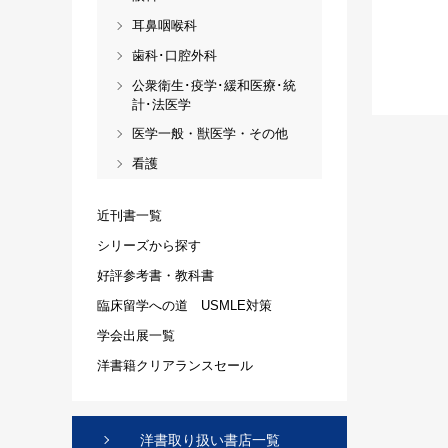
耳鼻咽喉科
歯科･口腔外科
公衆衛生･疫学･緩和医療･統
計･法医学
医学一般・獣医学・その他
看護
近刊書一覧
シリーズから探す
好評参考書・教科書
臨床留学への道 USMLE対策
学会出展一覧
洋書籍クリアランスセール
洋書取り扱い書店一覧