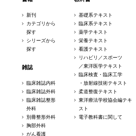
新刊
基礎系テキスト
カテゴリから
臨床系テキスト
探す
薬学テキスト
シリーズから
栄養テキスト
探す
看護テキスト
リハビリ／スポーツ
／東洋医学テキスト
雑誌
臨床検査・臨床工学
臨床雑誌内科
・放射線技術テキスト
臨床雑誌外科
柔道整復テキスト
臨床雑誌整形
東洋療法学校協会編テキ
外科
スト
別冊整形外科
電子教科書に関して
胸部外科
がん看護