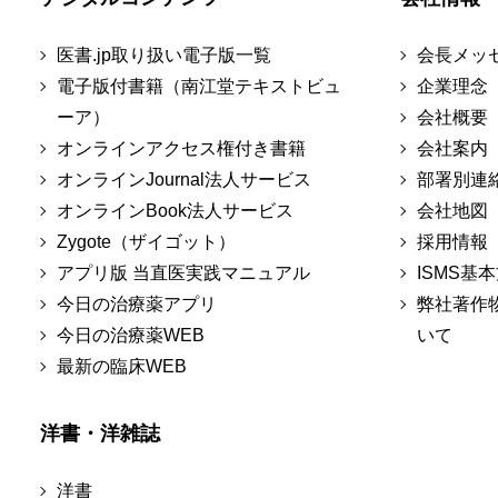
医書.jp取り扱い電子版一覧
会長メッ
電子版付書籍（南江堂テキストビュ
企業理念
ーア）
会社概要
オンラインアクセス権付き書籍
会社案内
オンラインJournal法人サービス
部署別連
オンラインBook法人サービス
会社地図
Zygote（ザイゴット）
採用情報
アプリ版 当直医実践マニュアル
ISMS基
今日の治療薬アプリ
弊社著作
今日の治療薬WEB
いて
最新の臨床WEB
洋書・洋雑誌
洋書