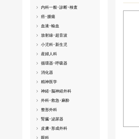
内科一般･診断･検査
癌･腫瘍
血液･輸血
放射線･超音波
小児科･新生児
産婦人科
循環器･呼吸器
消化器
精神医学
神経･脳神経外科
外科･救急･麻酔
整形外科
腎臓･泌尿器
皮膚･形成外科
眼科