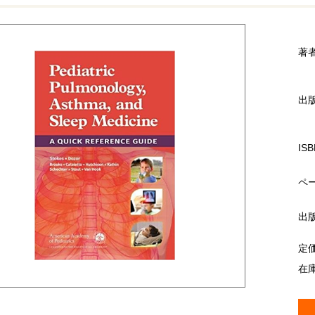
著
出
ISB
ペ
出
定
在