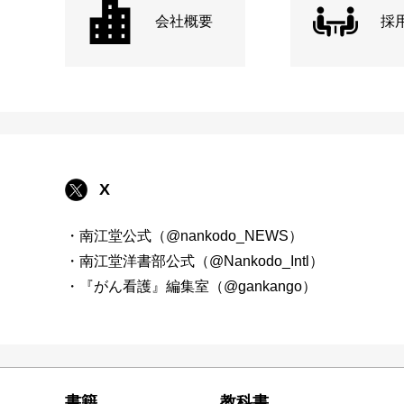
会社概要
採
X
・南江堂公式（@nankodo_NEWS）
・南江堂洋書部公式（@Nankodo_Intl）
・『がん看護』編集室（@gankango）
書籍
教科書