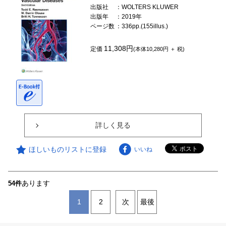
出版社
：WOLTERS KLUWER
出版年
：2019年
ページ数
：336pp.(155illus.)
11,308円
定価
(本体10,280円 ＋ 税)
詳しく見る
ほしいものリストに登録
いいね
あります
54件
1
2
次
最後