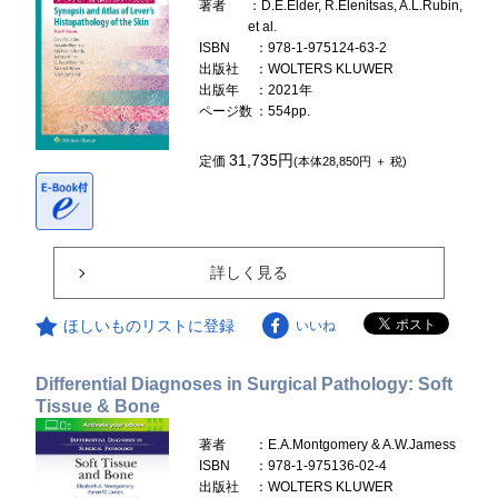
著者
：D.E.Elder, R.Elenitsas, A.L.Rubin,
et al.
ISBN
：978-1-975124-63-2
出版社
：WOLTERS KLUWER
出版年
：2021年
ページ数
：554pp.
31,735円
定価
(本体28,850円 ＋ 税)
詳しく見る
ほしいものリストに登録
いいね
Differential Diagnoses in Surgical Pathology: Soft
Tissue & Bone
著者
：E.A.Montgomery & A.W.Jamess
ISBN
：978-1-975136-02-4
出版社
：WOLTERS KLUWER