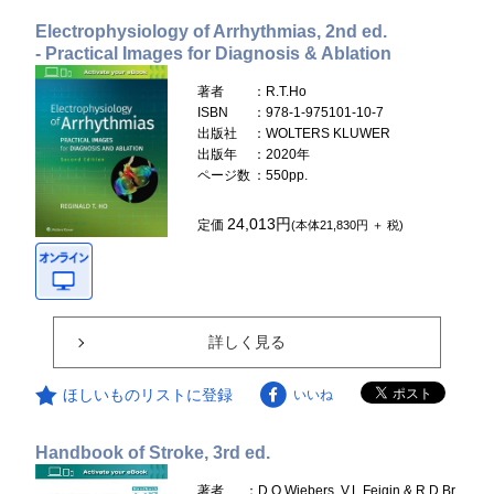
Electrophysiology of Arrhythmias, 2nd ed.
- Practical Images for Diagnosis & Ablation
著者
：R.T.Ho
ISBN
：978-1-975101-10-7
出版社
：WOLTERS KLUWER
出版年
：2020年
ページ数
：550pp.
24,013円
定価
(本体21,830円 ＋ 税)
詳しく見る
ほしいものリストに登録
いいね
Handbook of Stroke, 3rd ed.
著者
：D.O.Wiebers, V.L.Feigin & R.D.Br