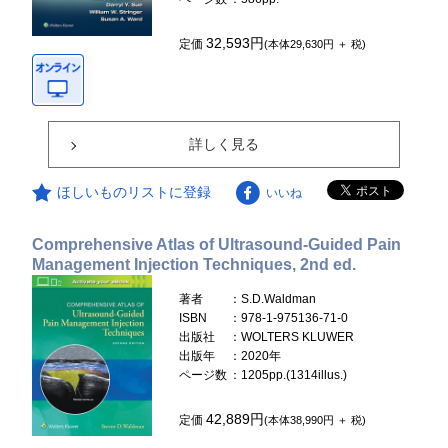
32,593円
定価
(本体29,630円 ＋ 税)
詳しく見る
ほしいものリストに登録
いいね
Comprehensive Atlas of Ultrasound-Guided Pain
Management Injection Techniques, 2nd ed.
著者
：S.D.Waldman
ISBN
：978-1-975136-71-0
出版社
：WOLTERS KLUWER
出版年
：2020年
ページ数
：1205pp.(1314illus.)
42,889円
定価
(本体38,990円 ＋ 税)