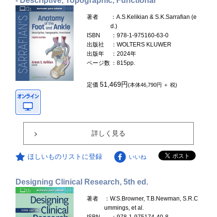
- Descriptive, Topographic, Functional
著者
：A.S.Kelikian & S.K.Sarrafian (e
d.)
ISBN
：978-1-975160-63-0
出版社
：WOLTERS KLUWER
出版年
：2024年
ページ数
：815pp.
51,469円
定価
(本体46,790円 ＋ 税)
詳しく見る
ほしいものリストに登録
いいね
Designing Clinical Research, 5th ed.
著者
：W.S.Browner, T.B.Newman, S.R.C
ummings, et al.