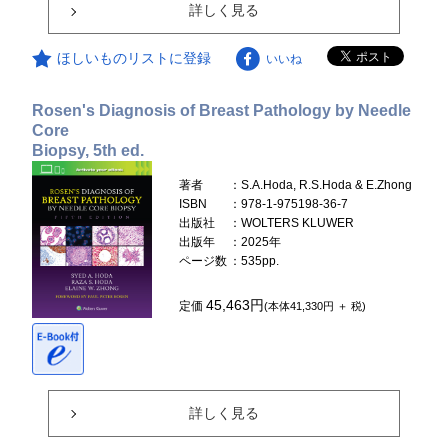
詳しく見る
ほしいものリストに登録
いいね
Rosen's Diagnosis of Breast Pathology by Needle
Core
Biopsy, 5th ed.
著者
：S.A.Hoda, R.S.Hoda & E.Zhong
ISBN
：978-1-975198-36-7
出版社
：WOLTERS KLUWER
出版年
：2025年
ページ数
：535pp.
45,463円
定価
(本体41,330円 ＋ 税)
詳しく見る