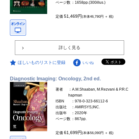
ページ数
：1658pp.(300illus.)
51,469円
定価
(本体46,790円 ＋ 税)
詳しく見る
ほしいものリストに登録
いいね
Diagnostic Imaging: Oncology, 2nd ed.
著者
：A.M.Shaaban, M.Rezvani & P.R.C
hapman
ISBN
：978-0-323-66112-6
出版社
：AMIRSYS,INC.
出版年
：2020年
ページ数
：867pp.
61,699円
定価
(本体56,090円 ＋ 税)