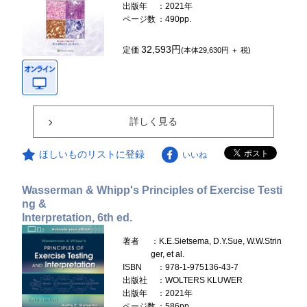
出版年
：2021年
ページ数
：490pp.
32,593円
定価
(本体29,630円 ＋ 税)
詳しく見る
ほしいものリストに登録
いいね
Wasserman & Whipp's Principles of Exercise Testi
ng &
Interpretation, 6th ed.
著者
：K.E.Sietsema, D.Y.Sue, W.W.Strin
ger, et al.
ISBN
：978-1-975136-43-7
出版社
：WOLTERS KLUWER
出版年
：2021年
ページ数
：586pp.