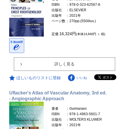
ISBN
：978-0-323-62567-8
出版社
：ELSEVIER
出版年
：2021年
ページ数
：270pp.(550illus.)
16,324円
定価
(本体14,840円 ＋ 税)
詳しく見る
ほしいものリストに登録
いいね
Uflacker's Atlas of Vascular Anatomy, 3rd ed.
- Angiographic Approach
著者
：Guimaraes
ISBN
：978-1-4963-5601-7
出版社
：WOLTERS KLUWER
出版年
：2021年