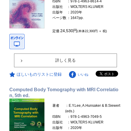
ISBN
：978-1-4963-8614-4
出版社
：WOLTERS KLUWER
出版年
：2020年
ページ数
：1647pp.
24,530円
定価
(本体22,300円 ＋ 税)
詳しく見る
ほしいものリストに登録
いいね
Computed Body Tomography with MRI Correlatio
n, 5th ed.
著者
：E.Y.Lee, A.Hunsaker & B.Siewert
(eds.)
ISBN
：978-1-4963-7049-5
出版社
：WOLTERS KLUWER
出版年
：2020年