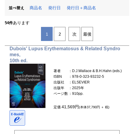
商品名
発行日
発行日＋商品名
並べ替え
あります
54件
1
2
次
最後
Dubois' Lupus Erythematosus & Related Syndro
mes,
10th ed.
著者
：D.J.Wallace & B.H.Hahn (eds.)
ISBN
：978-0-323-93232-5
出版社
：ELSEVIER
出版年
：2025年
ページ数
：910pp.
41,569円
定価
(本体37,790円 ＋ 税)