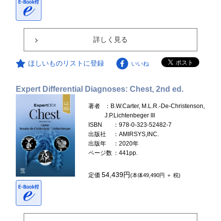
詳しく見る
ほしいものリストに登録
いいね
Expert Differential Diagnoses: Chest, 2nd ed.
著者
：B.W.Carter, M.L.R.-De-Christenson,
J.P.Lichtenbeger III
ISBN
：978-0-323-52482-7
出版社
：AMIRSYS,INC.
出版年
：2020年
ページ数
：441pp.
54,439円
定価
(本体49,490円 ＋ 税)