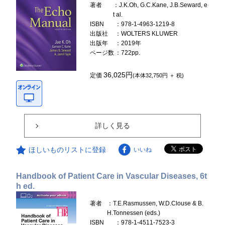
著者
：J.K.Oh, G.C.Kane, J.B.Seward, e
t al.
ISBN
：978-1-4963-1219-8
出版社
：WOLTERS KLUWER
出版年
：2019年
ページ数
：722pp.
36,025円
定価
(本体32,750円 ＋ 税)
詳しく見る
ほしいものリストに登録
いいね
Handbook of Patient Care in Vascular Diseases, 6t
h ed.
著者
：T.E.Rasmussen, W.D.Clouse & B.
H.Tonnessen (eds.)
ISBN
：978-1-4511-7523-3