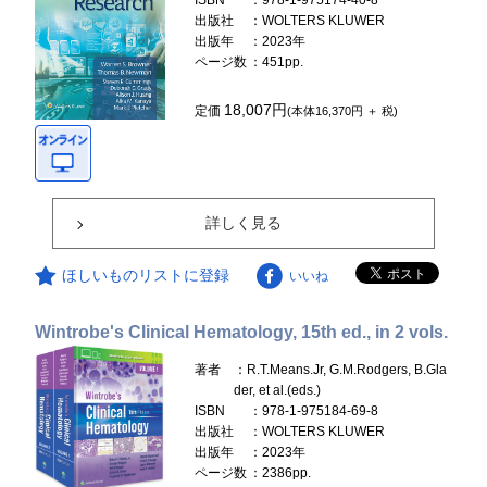
ISBN
：978-1-975174-40-8
出版社
：WOLTERS KLUWER
出版年
：2023年
ページ数
：451pp.
18,007円
定価
(本体16,370円 ＋ 税)
詳しく見る
ほしいものリストに登録
いいね
Wintrobe's Clinical Hematology, 15th ed., in 2 vols.
著者
：R.T.Means.Jr, G.M.Rodgers, B.Gla
der, et al.(eds.)
ISBN
：978-1-975184-69-8
出版社
：WOLTERS KLUWER
出版年
：2023年
ページ数
：2386pp.