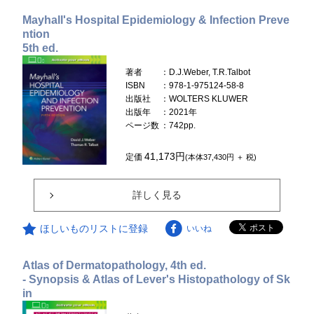
Mayhall's Hospital Epidemiology & Infection Preve
ntion
5th ed.
著者
：D.J.Weber, T.R.Talbot
ISBN
：978-1-975124-58-8
出版社
：WOLTERS KLUWER
出版年
：2021年
ページ数
：742pp.
41,173円
定価
(本体37,430円 ＋ 税)
詳しく見る
ほしいものリストに登録
いいね
Atlas of Dermatopathology, 4th ed.
- Synopsis & Atlas of Lever's Histopathology of Sk
in