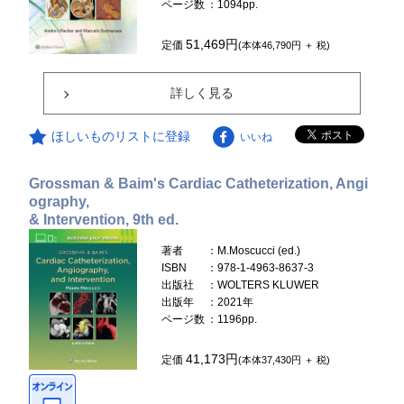
ページ数
：1094pp.
51,469円
定価
(本体46,790円 ＋ 税)
詳しく見る
ほしいものリストに登録
いいね
Grossman & Baim's Cardiac Catheterization, Angi
ography,
& Intervention, 9th ed.
著者
：M.Moscucci (ed.)
ISBN
：978-1-4963-8637-3
出版社
：WOLTERS KLUWER
出版年
：2021年
ページ数
：1196pp.
41,173円
定価
(本体37,430円 ＋ 税)