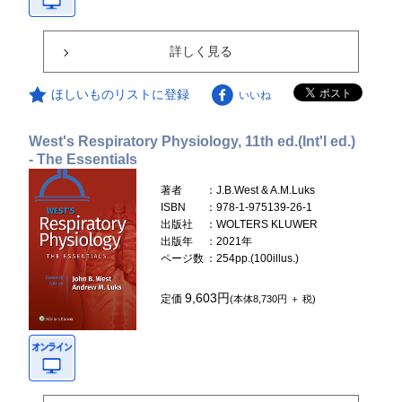
詳しく見る
ほしいものリストに登録
いいね
West's Respiratory Physiology, 11th ed.(Int'l ed.)
- The Essentials
著者
：J.B.West & A.M.Luks
ISBN
：978-1-975139-26-1
出版社
：WOLTERS KLUWER
出版年
：2021年
ページ数
：254pp.(100illus.)
9,603円
定価
(本体8,730円 ＋ 税)