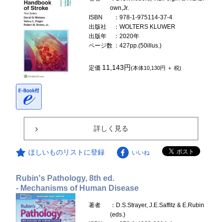
own,Jr.
ISBN
：978-1-975114-37-4
出版社
：WOLTERS KLUWER
出版年
：2020年
ページ数
：427pp.(50illus.)
11,143円
定価
(本体10,130円 ＋ 税)
詳しく見る
ほしいものリストに登録
いいね
Rubin's Pathology, 8th ed.
- Mechanisms of Human Disease
著者
：D.S.Strayer, J.E.Saffitz & E.Rubin
(eds.)