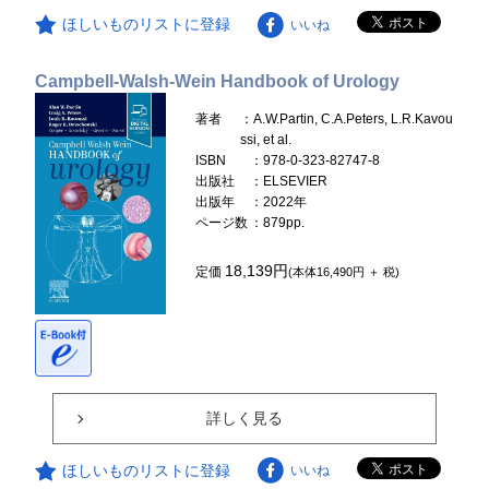
ほしいものリストに登録
いいね
Campbell-Walsh-Wein Handbook of Urology
著者
：A.W.Partin, C.A.Peters, L.R.Kavou
ssi, et al.
ISBN
：978-0-323-82747-8
出版社
：ELSEVIER
出版年
：2022年
ページ数
：879pp.
18,139円
定価
(本体16,490円 ＋ 税)
詳しく見る
ほしいものリストに登録
いいね