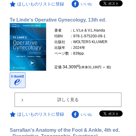
ほしいものリストに登録
いいね
Te Linde's Operative Gynecology, 13th ed.
著者
：L.V.Le & V.L.Handa
ISBN
：978-1-975200-09-1
出版社
：WOLTERS KLUWER
出版年
：2024年
ページ数
：839pp.
34,309円
定価
(本体31,190円 ＋ 税)
詳しく見る
ほしいものリストに登録
いいね
Sarrafian's Anatomy of the Foot & Ankle, 4th ed.