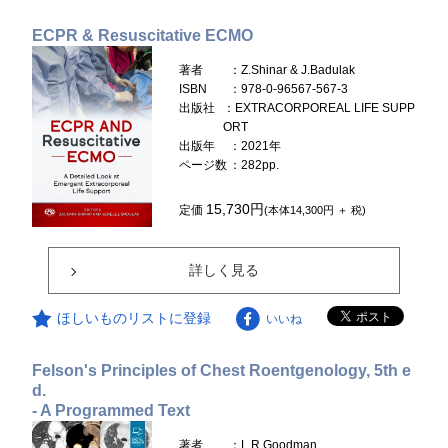
ECPR & Resuscitative ECMO
著者
：Z.Shinar & J.Badulak
ISBN
：978-0-96567-567-3
出版社
：EXTRACORPOREAL LIFE SUPP
ORT
出版年
：2021年
ページ数
：282pp.
15,730円
定価
(本体14,300円 ＋ 税)
詳しく見る
ほしいものリストに登録
いいね
Felson's Principles of Chest Roentgenology, 5th e
d.
- A Programmed Text
著者
：L.R.Goodman