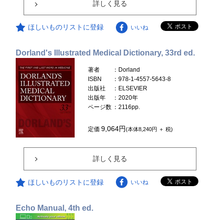
詳しく見る
ほしいものリストに登録
いいね
Dorland's Illustrated Medical Dictionary, 33rd ed.
著者
：Dorland
ISBN
：978-1-4557-5643-8
出版社
：ELSEVIER
出版年
：2020年
ページ数
：2116pp.
9,064円
定価
(本体8,240円 ＋ 税)
詳しく見る
ほしいものリストに登録
いいね
Echo Manual, 4th ed.