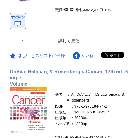
68,629円
定価
(本体62,390円 ＋ 税)
詳しく見る
ほしいものリストに登録
いいね
DeVita, Hellman, & Rosenberg's Cancer, 12th ed.,S
ingle
Volume
著者
：V.T.DeVita,Jr., T.S.Lawrence & S.
A.Rosenberg
ISBN
：978-1-975184-74-2
出版社
：WOLTERS KLUWER
出版年
：2023年
ページ数
：1880pp.
68,629円
定価
(本体62,390円 ＋ 税)