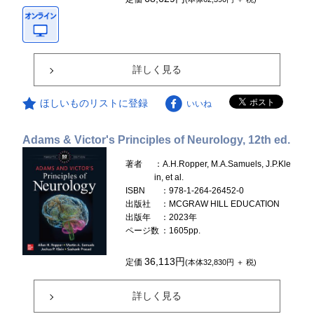
詳しく見る
ほしいものリストに登録
いいね
Adams & Victor's Principles of Neurology, 12th ed.
著者
：A.H.Ropper, M.A.Samuels, J.P.Kle
in, et al.
ISBN
：978-1-264-26452-0
出版社
：MCGRAW HILL EDUCATION
出版年
：2023年
ページ数
：1605pp.
36,113円
定価
(本体32,830円 ＋ 税)
詳しく見る