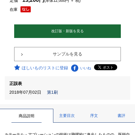
13,200円
定価
(本体12,000円 ＋ 税)
在庫
改訂版・新版を見る
サンプルを見る
ほしいものリストに登録
いいね
正誤表
2018年07月02日
第1刷
主要目次
序文
書評
商品説明
カテーテル・アブレーションの技術は飛躍的に進歩したものの、医師自