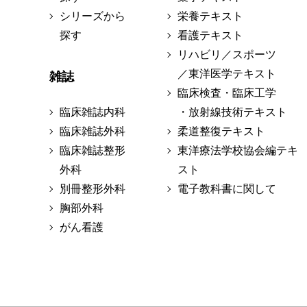
シリーズから
栄養テキスト
探す
看護テキスト
リハビリ／スポーツ
／東洋医学テキスト
雑誌
臨床検査・臨床工学
臨床雑誌内科
・放射線技術テキスト
臨床雑誌外科
柔道整復テキスト
臨床雑誌整形
東洋療法学校協会編テキ
外科
スト
別冊整形外科
電子教科書に関して
胸部外科
がん看護