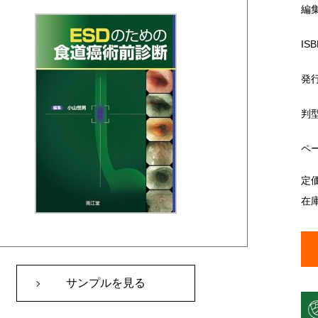
編
ISB
発
判
ペ
定
在
サンプルを見る