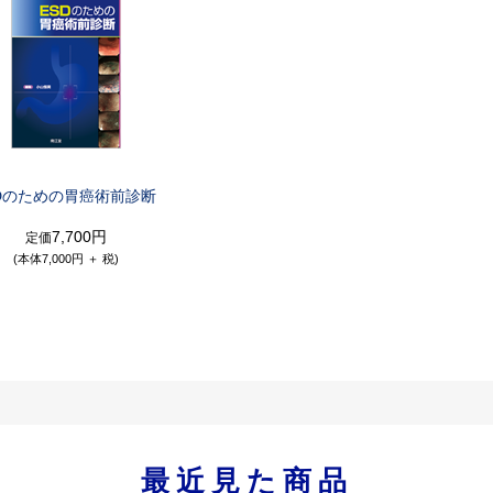
Dのための胃癌術前診断
7,700円
定価
(本体7,000円 ＋ 税)
最近見た商品