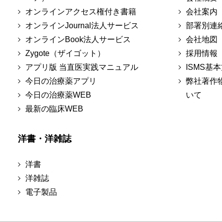
オンラインアクセス権付き書籍
会社案内
オンラインJournal法人サービス
部署別連
オンラインBook法人サービス
会社地図
Zygote（ザイゴット）
採用情報
アプリ版 当直医実践マニュアル
ISMS基
今日の治療薬アプリ
弊社著作
今日の治療薬WEB
いて
最新の臨床WEB
洋書・洋雑誌
洋書
洋雑誌
電子製品