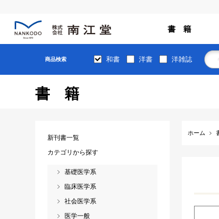
書 籍
和書
洋書
洋雑誌
商品検索
書籍
ホーム
新刊書一覧
カテゴリから探す
基礎医学系
臨床医学系
社会医学系
医学一般