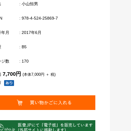
集
: 小山恒男
N
: 978-4-524-25869-7
行年月
: 2017年6月
型
: B5
ージ数
: 170
7,700円
価
(本体7,000円 ＋ 税)
庫