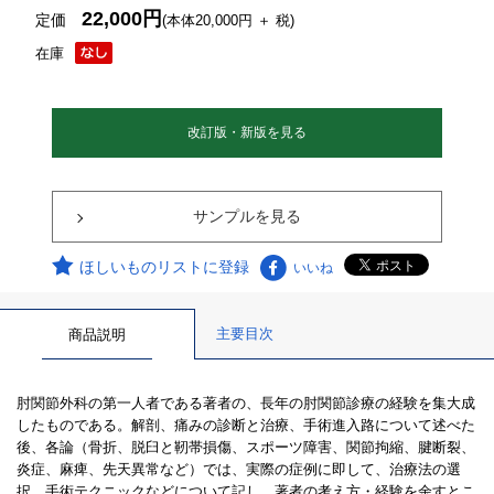
22,000円
定価
(本体20,000円 ＋ 税)
在庫
改訂版・新版を見る
サンプルを見る
ほしいものリストに登録
いいね
主要目次
商品説明
肘関節外科の第一人者である著者の、長年の肘関節診療の経験を集大成
したものである。解剖、痛みの診断と治療、手術進入路について述べた
後、各論（骨折、脱臼と靭帯損傷、スポーツ障害、関節拘縮、腱断裂、
炎症、麻痺、先天異常など）では、実際の症例に即して、治療法の選
択、手術テクニックなどについて記し、著者の考え方・経験を余すとこ