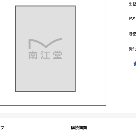
出
ISS
巻
発
イプ
購読期間