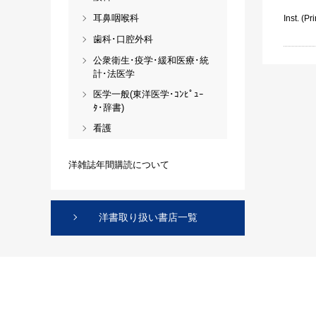
耳鼻咽喉科
Inst. (Pri
歯科･口腔外科
公衆衛生･疫学･緩和医療･統
計･法医学
医学一般(東洋医学･ｺﾝﾋﾟｭｰ
ﾀ･辞書)
看護
洋雑誌年間購読について
洋書取り扱い書店一覧