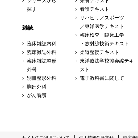
シリーズから
栄養テキスト
探す
看護テキスト
リハビリ／スポーツ
／東洋医学テキスト
雑誌
臨床検査・臨床工学
臨床雑誌内科
・放射線技術テキスト
臨床雑誌外科
柔道整復テキスト
臨床雑誌整形
東洋療法学校協会編テキ
外科
スト
別冊整形外科
電子教科書に関して
胸部外科
がん看護
サイトのご利用について
個人情報保護方針
特定商