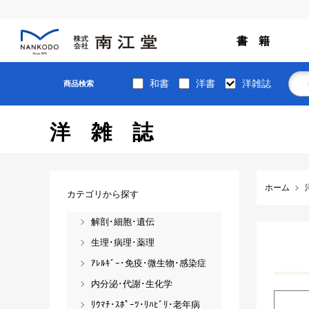
書 籍
和書
洋書
洋雑誌
商品検索
洋雑誌
ホーム
カテゴリから探す
解剖･細胞･遺伝
生理･病理･薬理
ｱﾚﾙｷﾞｰ･免疫･微生物･感染症
内分泌･代謝･生化学
ﾘｳﾏﾁ･ｽﾎﾟｰﾂ･ﾘﾊﾋﾞﾘ･老年病