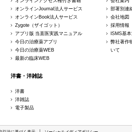
オンラインアクセス権付き書籍
会社案内
オンラインJournal法人サービス
部署別連
オンラインBook法人サービス
会社地図
Zygote（ザイゴット）
採用情報
アプリ版 当直医実践マニュアル
ISMS基
今日の治療薬アプリ
弊社著作
今日の治療薬WEB
いて
最新の臨床WEB
洋書・洋雑誌
洋書
洋雑誌
電子製品
取引法に基づく表示
ソーシャルメディアポリシー