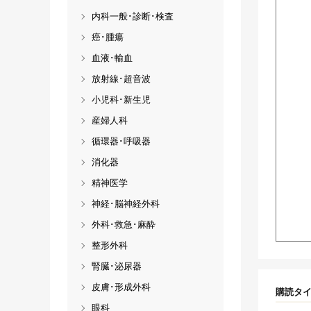
内科一般･診断･検査
癌･腫瘍
血液･輸血
放射線･超音波
小児科･新生児
産婦人科
循環器･呼吸器
消化器
精神医学
神経･脳神経外科
外科･救急･麻酔
整形外科
腎臓･泌尿器
皮膚･形成外科
購読タ
眼科