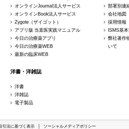
オンラインJournal法人サービス
部署別連
オンラインBook法人サービス
会社地図
Zygote（ザイゴット）
採用情報
アプリ版 当直医実践マニュアル
ISMS基
今日の治療薬アプリ
弊社著作
今日の治療薬WEB
いて
最新の臨床WEB
洋書・洋雑誌
洋書
洋雑誌
電子製品
取引法に基づく表示
ソーシャルメディアポリシー