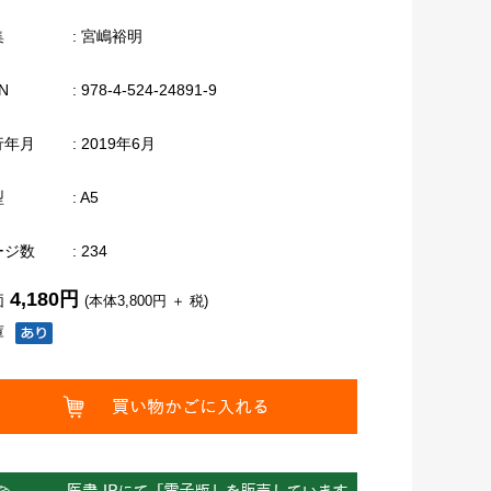
集
: 宮嶋裕明
N
: 978-4-524-24891-9
行年月
: 2019年6月
型
: A5
ージ数
: 234
4,180円
価
(本体3,800円 ＋ 税)
庫