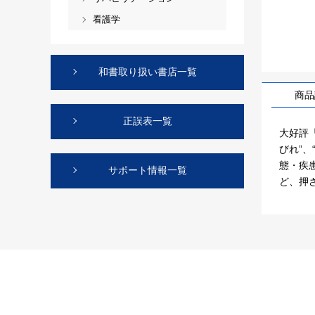
看護学
和書取り扱い書店一覧
商品
正誤表一覧
大好評
びれ”
態・疾
サポート情報一覧
ど、押