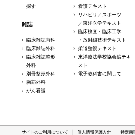
探す
看護テキスト
リハビリ／スポーツ
／東洋医学テキスト
雑誌
臨床検査・臨床工学
臨床雑誌内科
・放射線技術テキスト
臨床雑誌外科
柔道整復テキスト
臨床雑誌整形
東洋療法学校協会編テキ
外科
スト
別冊整形外科
電子教科書に関して
胸部外科
がん看護
サイトのご利用について
個人情報保護方針
特定商