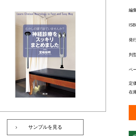
編
ISB
発
判
ペ
定
在
サンプルを見る