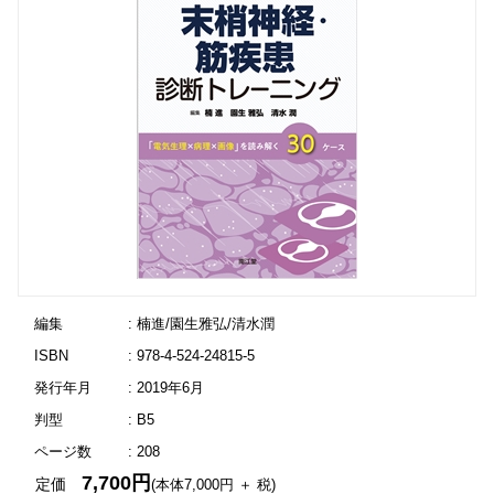
編集
: 楠進/園生雅弘/清水潤
ISBN
: 978-4-524-24815-5
発行年月
: 2019年6月
判型
: B5
ページ数
: 208
7,700円
定価
(本体7,000円 ＋ 税)