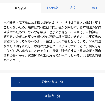
主要目次
序文
書評
商品説明
末梢神経・筋疾患には多様な病態があり、中枢神経疾患との鑑別を要す
ことも多いため、脳神経内科医は専門か否かを問わず、基本知識の習得
や診断のためのノウハウを学ぶことが欠かせない。本書は、末梢神経・
筋疾患の診断に必要な各種検査の基礎知識と実際の進め方、主要疾患の
実臨床における対応をやさしく解説した入門書となっている。30の精選
された症例を収載し、診断の要点をクイズ形式で示すことで、腕試しを
しながら読み進めることができる。電気生理学的検査・組織診断・画像
診断の基本から、実臨床での進め方までが一気にわかる、現場感覚満載
のテキスト。
取扱い書店一覧
正誤表一覧