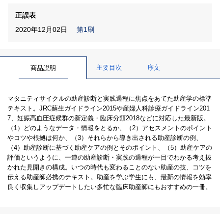
正誤表
2020年12月02日
第1刷
主要目次
序文
商品説明
マタニティサイクルの助産診断と実践過程に焦点をあてた助産学の標準
テキスト。JRC蘇生ガイドライン2015や産婦人科診療ガイドライン201
7、妊娠高血圧症候群の新定義・臨床分類2018などに対応した最新版。
（1）どのようなデータ・情報をとるか、（2）アセスメントのポイント
やコツや根拠は何か、（3）それらから導き出される助産診断の例、
（4）助産診断に基づく助産ケアの例とそのポイント、（5）助産ケアの
評価というように、一連の助産診断・実践の過程が一目でわかる考え抜
かれた見開きの構成。いつの時代も変わることのない助産の技、コツを
伝える助産師必携のテキスト。助産を学ぶ学生にも、最新の情報を効率
良く収集しアップデートしたい多忙な臨床助産師にもおすすめの一冊。