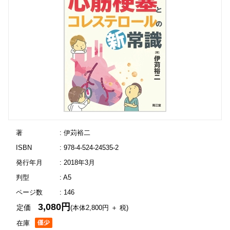
著
: 伊苅裕二
ISBN
: 978-4-524-24535-2
発行年月
: 2018年3月
判型
: A5
ページ数
: 146
3,080円
定価
(本体2,800円 ＋ 税)
在庫