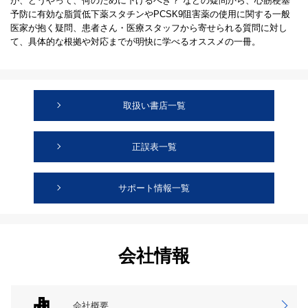
が、どうやって、何のために下げるべき？”などの疑問から、心筋梗塞
予防に有効な脂質低下薬スタチンやPCSK9阻害薬の使用に関する一般
医家が抱く疑問、患者さん・医療スタッフから寄せられる質問に対し
て、具体的な根拠や対応までが明快に学べるオススメの一冊。
取扱い書店一覧
正誤表一覧
サポート情報一覧
会社情報
会社概要