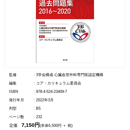
監修
: 3学会構成 心臓血管外科専門医認定機構
編集
: コア・カリキュラム委員会
ISBN
: 978-4-524-23409-7
発行年月
: 2022年3月
判型
: B5
ページ数
: 232
7,150円
定価
(本体6,500円 ＋ 税)