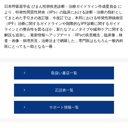
日本呼吸器学会 びまん性肺疾患診断・治療ガイドライン作成委員会 に
より，特発性間質性肺炎（IIPs）の臨床における診断・治療の指針とし
てまとめた手引きの改訂版．今改訂では，本邦における特発性肺線維症
（IPF）治療に関するガイドラインや国際的なIPF診断に関するガイド
ラインとの整合性を図るほか，新たなフェノタイプや緩和ケアに関する
解説も追加し，最新情報へアップデート．IIPsの疾患概念，臨床像，検
査・画像・病理所見，治療法まで網羅した，専門医はもちろん一般内科
医にとっても一助となる一冊．
取扱い書店一覧
正誤表一覧
サポート情報一覧