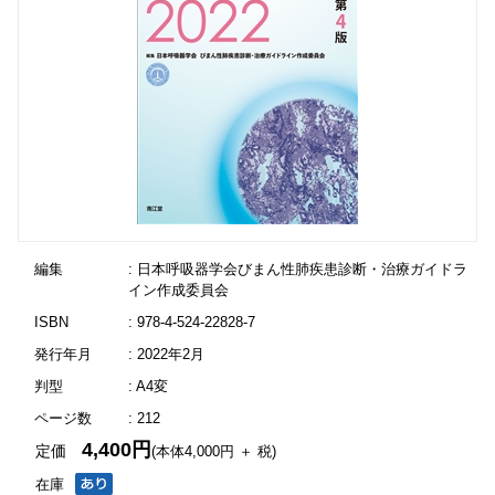
編集
: 日本呼吸器学会びまん性肺疾患診断・治療ガイドラ
イン作成委員会
ISBN
: 978-4-524-22828-7
発行年月
: 2022年2月
判型
: A4変
ページ数
: 212
4,400円
定価
(本体4,000円 ＋ 税)
在庫