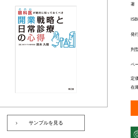
著
ISB
発
判
ペ
定
在
サンプルを見る