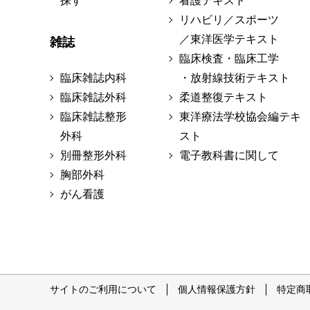
探す
看護テキスト
リハビリ／スポーツ
／東洋医学テキスト
雑誌
臨床検査・臨床工学
臨床雑誌内科
・放射線技術テキスト
臨床雑誌外科
柔道整復テキスト
臨床雑誌整形
東洋療法学校協会編テキ
外科
スト
別冊整形外科
電子教科書に関して
胸部外科
がん看護
サイトのご利用について
個人情報保護方針
特定商