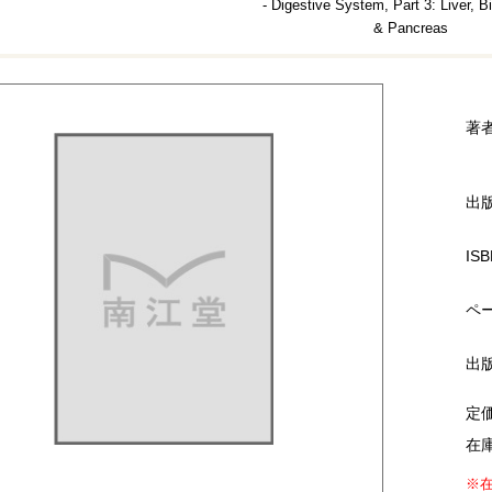
- Digestive System, Part 3: Liver, Bi
& Pancreas
著
出
ISB
ペ
出
定
在
※