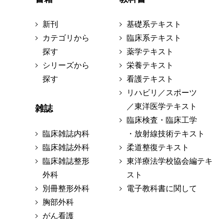
新刊
基礎系テキスト
カテゴリから
臨床系テキスト
探す
薬学テキスト
シリーズから
栄養テキスト
探す
看護テキスト
リハビリ／スポーツ
／東洋医学テキスト
雑誌
臨床検査・臨床工学
臨床雑誌内科
・放射線技術テキスト
臨床雑誌外科
柔道整復テキスト
臨床雑誌整形
東洋療法学校協会編テキ
外科
スト
別冊整形外科
電子教科書に関して
胸部外科
がん看護