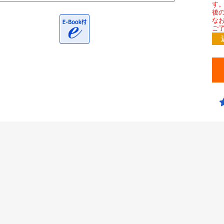
す
後
な
ご