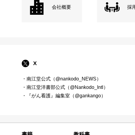
会社概要
採
X
・南江堂公式（@nankodo_NEWS）
・南江堂洋書部公式（@Nankodo_Intl）
・『がん看護』編集室（@gankango）
書籍
教科書