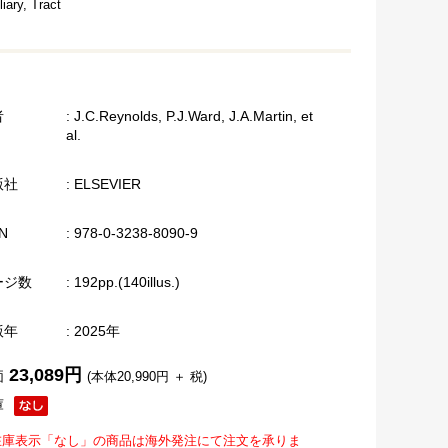
liary, Tract
者
: J.C.Reynolds, P.J.Ward, J.A.Martin, et
al.
版社
: ELSEVIER
N
: 978-0-3238-8090-9
ージ数
: 192pp.(140illus.)
版年
: 2025年
23,089円
価
(本体20,990円 ＋ 税)
庫
在庫表示「なし」の商品は海外発注にて注文を承りま