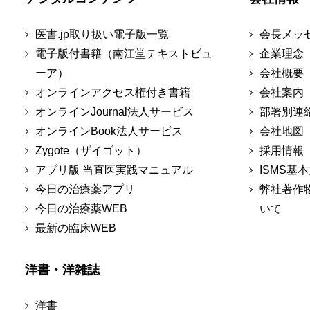
医書.jp取り扱い電子版一覧
会長メッ
電子版付書籍（南江堂テキストビュ
企業理念
ーア）
会社概要
オンラインアクセス権付き書籍
会社案内
オンラインJournal法人サービス
部署別連
オンラインBook法人サービス
会社地図
Zygote（ザイゴット）
採用情報
アプリ版 当直医実践マニュアル
ISMS基
今日の治療薬アプリ
弊社著作
今日の治療薬WEB
いて
最新の臨床WEB
洋書・洋雑誌
洋書