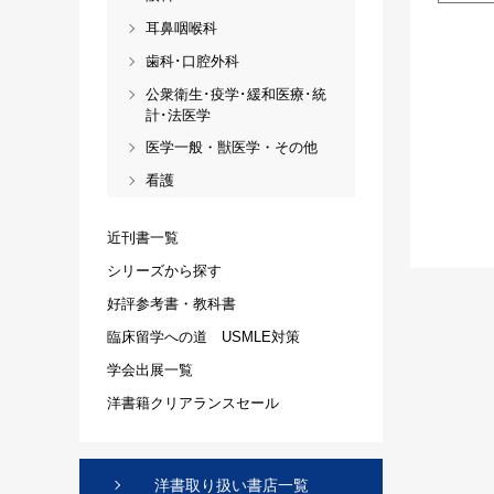
耳鼻咽喉科
歯科･口腔外科
公衆衛生･疫学･緩和医療･統
計･法医学
医学一般・獣医学・その他
看護
近刊書一覧
シリーズから探す
好評参考書・教科書
臨床留学への道 USMLE対策
学会出展一覧
洋書籍クリアランスセール
洋書取り扱い書店一覧