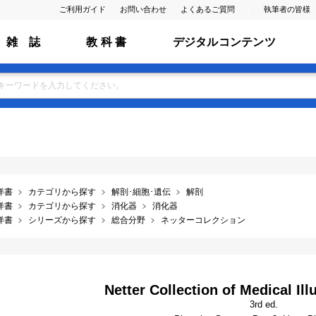
ご利用ガイド
お問い合わせ
よくあるご質問
執筆者の皆様
雑 誌
教 科 書
デジタルコンテンツ
洋書
カテゴリから探す
解剖･細胞･遺伝
解剖
洋書
カテゴリから探す
消化器
消化器
洋書
シリーズから探す
総合分野
ネッターコレクション
Netter Collection of Medical Illu
3rd ed.