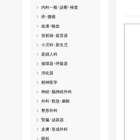
内科一般･診断･検査
癌･腫瘍
血液･輸血
放射線･超音波
小児科･新生児
産婦人科
循環器･呼吸器
消化器
精神医学
神経･脳神経外科
外科･救急･麻酔
整形外科
腎臓･泌尿器
皮膚･形成外科
眼科