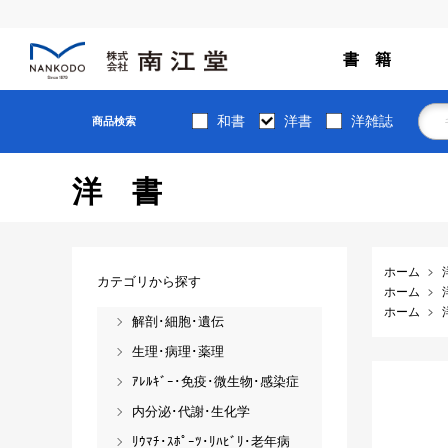
書 籍
和書
洋書
洋雑誌
商品検索
洋書
ホーム
カテゴリから探す
ホーム
ホーム
解剖･細胞･遺伝
生理･病理･薬理
ｱﾚﾙｷﾞｰ･免疫･微生物･感染症
内分泌･代謝･生化学
ﾘｳﾏﾁ･ｽﾎﾟｰﾂ･ﾘﾊﾋﾞﾘ･老年病