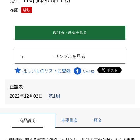
770円
定価
(本体700円 ＋ 税)
在庫
改訂版・新版を見る
サンプルを見る
ほしいものリストに登録
いいね
正誤表
2022年12月02日
第1刷
主要目次
序文
商品説明
「糖尿病に関する知識の伝道」を目的に、改訂を重ねながら多くの患者