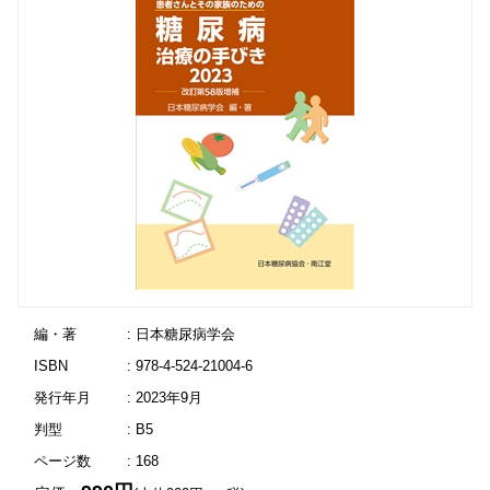
編・著
: 日本糖尿病学会
ISBN
: 978-4-524-21004-6
発行年月
: 2023年9月
判型
: B5
ページ数
: 168