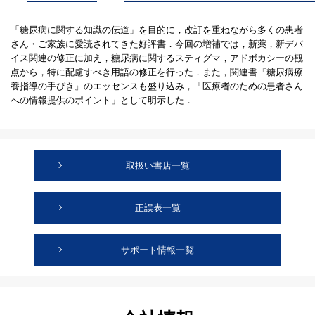
「糖尿病に関する知識の伝道」を目的に，改訂を重ねながら多くの患者
さん・ご家族に愛読されてきた好評書．今回の増補では，新薬，新デバ
イス関連の修正に加え，糖尿病に関するスティグマ，アドボカシーの観
点から，特に配慮すべき用語の修正を行った．また，関連書『糖尿病療
養指導の手びき』のエッセンスも盛り込み，「医療者のための患者さん
への情報提供のポイント」として明示した．
取扱い書店一覧
正誤表一覧
サポート情報一覧