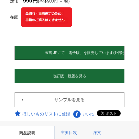
990円
定価
(本体900円 ＋ 税)
在庫
改訂版・新版を見る
サンプルを見る
ほしいものリストに登録
いいね
主要目次
序文
商品説明