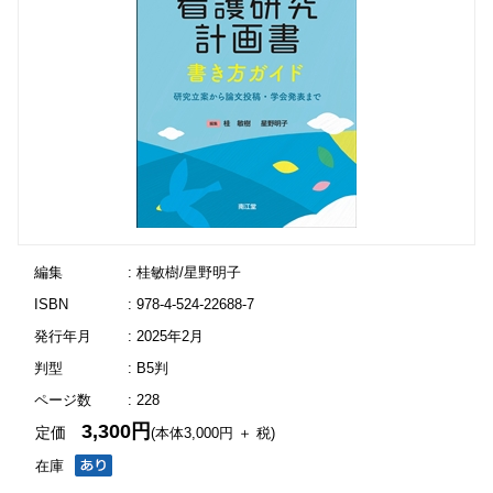
編集
: 桂敏樹/星野明子
ISBN
: 978-4-524-22688-7
発行年月
: 2025年2月
判型
: B5判
ページ数
: 228
3,300円
定価
(本体3,000円 ＋ 税)
在庫