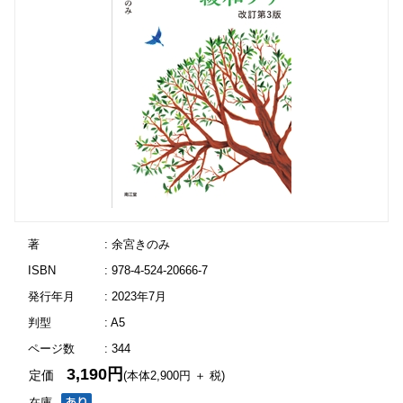
著
: 余宮きのみ
ISBN
: 978-4-524-20666-7
発行年月
: 2023年7月
判型
: A5
ページ数
: 344
3,190円
定価
(本体2,900円 ＋ 税)
在庫