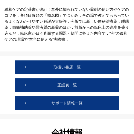
緩和ケアの定番書が改訂！意外に知られていない薬剤の使い方やケアの
コツを，各項目冒頭の「概念図」でつかみ，その場で教えてもらってい
るようなわかりやすい解説が大好評．今版では新しい便秘治療薬，睡眠
薬，鎮痛補助薬や悪液質の新薬のほか，前版からの臨床上の進歩を盛り
込んだ．臨床家が日々直面する問題・疑問に答えた内容で，“今”の緩和
ケアの現場で“本当に使える”実際書．
取扱い書店一覧
正誤表一覧
サポート情報一覧
会社情報