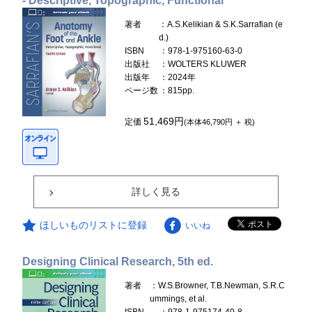
- Descriptive, Topographic, Functional
著者
：A.S.Kelikian & S.K.Sarrafian (e
d.)
ISBN
：978-1-975160-63-0
出版社
：WOLTERS KLUWER
出版年
：2024年
ページ数
：815pp.
51,469円
定価
(本体46,790円 ＋ 税)
詳しく見る
ほしいものリストに登録
いいね
Designing Clinical Research, 5th ed.
著者
：W.S.Browner, T.B.Newman, S.R.C
ummings, et al.