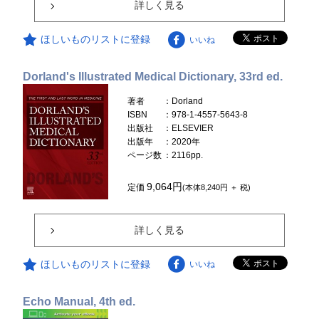
詳しく見る
ほしいものリストに登録
いいね
Dorland's Illustrated Medical Dictionary, 33rd ed.
著者
：Dorland
ISBN
：978-1-4557-5643-8
出版社
：ELSEVIER
出版年
：2020年
ページ数
：2116pp.
9,064円
定価
(本体8,240円 ＋ 税)
詳しく見る
ほしいものリストに登録
いいね
Echo Manual, 4th ed.