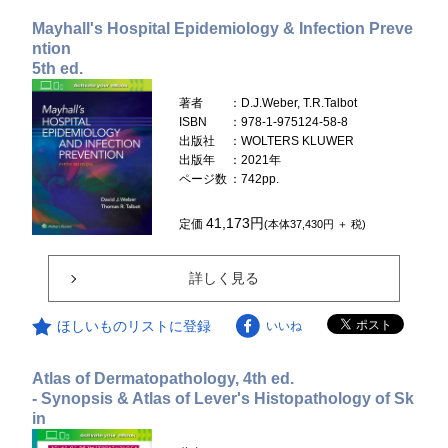
Mayhall's Hospital Epidemiology & Infection Preve
ntion
5th ed.
著者
：D.J.Weber, T.R.Talbot
ISBN
：978-1-975124-58-8
出版社
：WOLTERS KLUWER
出版年
：2021年
ページ数
：742pp.
41,173円
定価
(本体37,430円 ＋ 税)
詳しく見る
ほしいものリストに登録
いいね
Atlas of Dermatopathology, 4th ed.
- Synopsis & Atlas of Lever's Histopathology of Sk
in