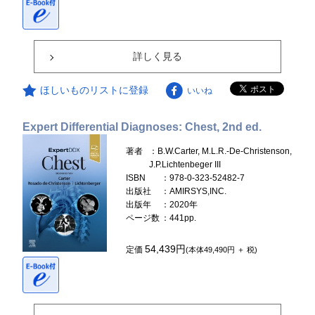
詳しく見る
ほしいものリストに登録
いいね
Expert Differential Diagnoses: Chest, 2nd ed.
著者
：B.W.Carter, M.L.R.-De-Christenson,
J.P.Lichtenbeger III
ISBN
：978-0-323-52482-7
出版社
：AMIRSYS,INC.
出版年
：2020年
ページ数
：441pp.
54,439円
定価
(本体49,490円 ＋ 税)