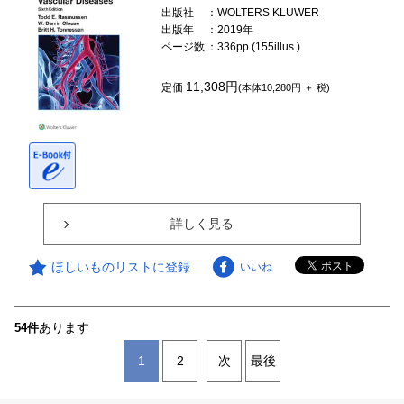
出版社
：WOLTERS KLUWER
出版年
：2019年
ページ数
：336pp.(155illus.)
11,308円
定価
(本体10,280円 ＋ 税)
詳しく見る
ほしいものリストに登録
いいね
あります
54件
1
2
次
最後