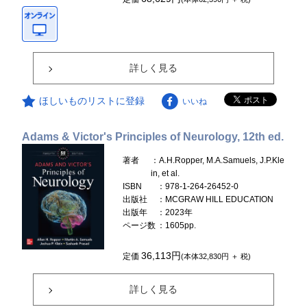
詳しく見る
ほしいものリストに登録
いいね
Adams & Victor's Principles of Neurology, 12th ed.
著者
：A.H.Ropper, M.A.Samuels, J.P.Kle
in, et al.
ISBN
：978-1-264-26452-0
出版社
：MCGRAW HILL EDUCATION
出版年
：2023年
ページ数
：1605pp.
36,113円
定価
(本体32,830円 ＋ 税)
詳しく見る