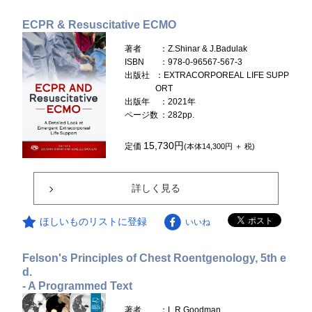
ECPR & Resuscitative ECMO
著者
：Z.Shinar & J.Badulak
ISBN
：978-0-96567-567-3
出版社
：EXTRACORPOREAL LIFE SUPP
ORT
出版年
：2021年
ページ数
：282pp.
15,730円
定価
(本体14,300円 ＋ 税)
詳しく見る
ほしいものリストに登録
いいね
Felson's Principles of Chest Roentgenology, 5th e
d.
- A Programmed Text
著者
：L.R.Goodman