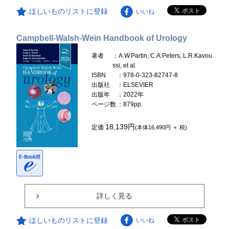
ほしいものリストに登録
いいね
Campbell-Walsh-Wein Handbook of Urology
著者
：A.W.Partin, C.A.Peters, L.R.Kavou
ssi, et al.
ISBN
：978-0-323-82747-8
出版社
：ELSEVIER
出版年
：2022年
ページ数
：879pp.
18,139円
定価
(本体16,490円 ＋ 税)
詳しく見る
ほしいものリストに登録
いいね