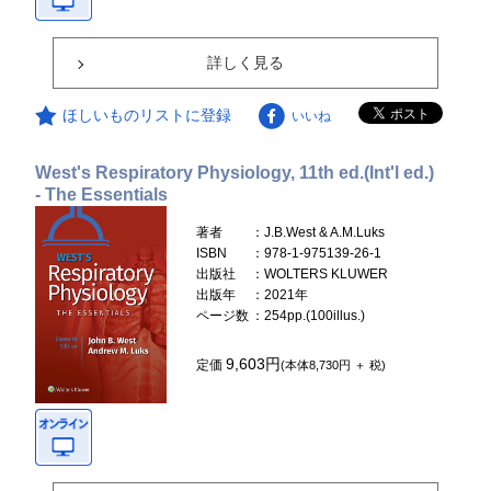
詳しく見る
ほしいものリストに登録
いいね
West's Respiratory Physiology, 11th ed.(Int'l ed.)
- The Essentials
著者
：J.B.West & A.M.Luks
ISBN
：978-1-975139-26-1
出版社
：WOLTERS KLUWER
出版年
：2021年
ページ数
：254pp.(100illus.)
9,603円
定価
(本体8,730円 ＋ 税)