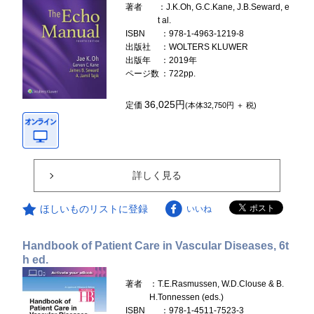
著者
：J.K.Oh, G.C.Kane, J.B.Seward, e
t al.
ISBN
：978-1-4963-1219-8
出版社
：WOLTERS KLUWER
出版年
：2019年
ページ数
：722pp.
36,025円
定価
(本体32,750円 ＋ 税)
詳しく見る
ほしいものリストに登録
いいね
Handbook of Patient Care in Vascular Diseases, 6t
h ed.
著者
：T.E.Rasmussen, W.D.Clouse & B.
H.Tonnessen (eds.)
ISBN
：978-1-4511-7523-3