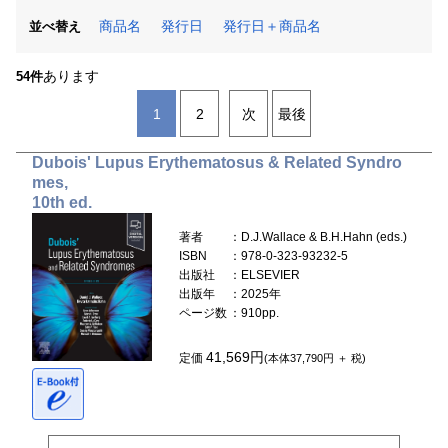
商品名
発行日
発行日＋商品名
並べ替え
あります
54件
1
2
次
最後
Dubois' Lupus Erythematosus & Related Syndro
mes,
10th ed.
著者
：D.J.Wallace & B.H.Hahn (eds.)
ISBN
：978-0-323-93232-5
出版社
：ELSEVIER
出版年
：2025年
ページ数
：910pp.
41,569円
定価
(本体37,790円 ＋ 税)