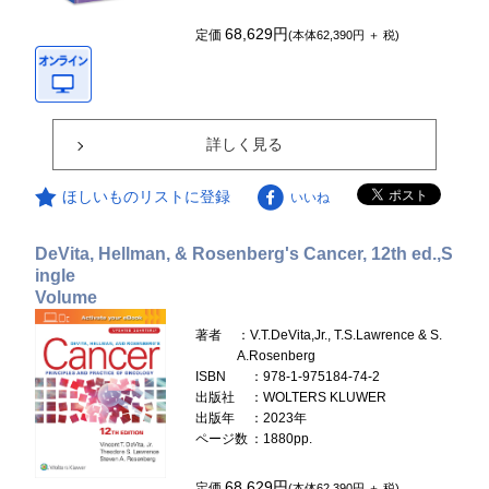
68,629円
定価
(本体62,390円 ＋ 税)
詳しく見る
ほしいものリストに登録
いいね
DeVita, Hellman, & Rosenberg's Cancer, 12th ed.,S
ingle
Volume
著者
：V.T.DeVita,Jr., T.S.Lawrence & S.
A.Rosenberg
ISBN
：978-1-975184-74-2
出版社
：WOLTERS KLUWER
出版年
：2023年
ページ数
：1880pp.
68,629円
定価
(本体62,390円 ＋ 税)