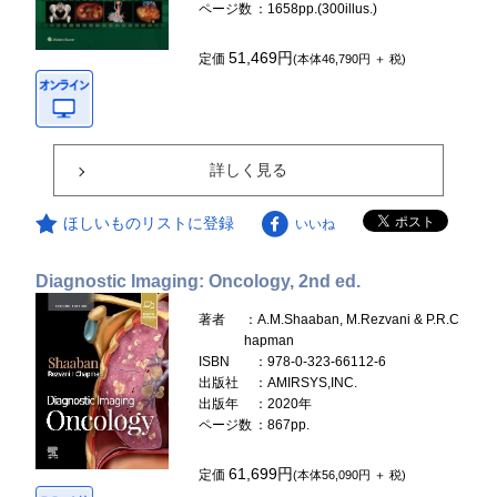
ページ数
：1658pp.(300illus.)
51,469円
定価
(本体46,790円 ＋ 税)
詳しく見る
ほしいものリストに登録
いいね
Diagnostic Imaging: Oncology, 2nd ed.
著者
：A.M.Shaaban, M.Rezvani & P.R.C
hapman
ISBN
：978-0-323-66112-6
出版社
：AMIRSYS,INC.
出版年
：2020年
ページ数
：867pp.
61,699円
定価
(本体56,090円 ＋ 税)