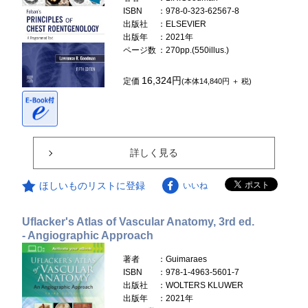
ISBN
：978-0-323-62567-8
出版社
：ELSEVIER
出版年
：2021年
ページ数
：270pp.(550illus.)
16,324円
定価
(本体14,840円 ＋ 税)
詳しく見る
ほしいものリストに登録
いいね
Uflacker's Atlas of Vascular Anatomy, 3rd ed.
- Angiographic Approach
著者
：Guimaraes
ISBN
：978-1-4963-5601-7
出版社
：WOLTERS KLUWER
出版年
：2021年