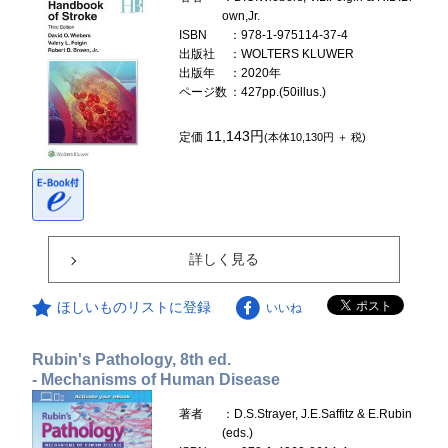
own,Jr.
ISBN
：978-1-975114-37-4
出版社
：WOLTERS KLUWER
出版年
：2020年
ページ数
：427pp.(50illus.)
11,143円
定価
(本体10,130円 ＋ 税)
詳しく見る
ほしいものリストに登録
いいね
Rubin's Pathology, 8th ed.
- Mechanisms of Human Disease
著者
：D.S.Strayer, J.E.Saffitz & E.Rubin
(eds.)