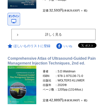
32,593円
定価
(本体29,630円 ＋ 税)
詳しく見る
ほしいものリストに登録
いいね
Comprehensive Atlas of Ultrasound-Guided Pain
Management Injection Techniques, 2nd ed.
著者
：S.D.Waldman
ISBN
：978-1-975136-71-0
出版社
：WOLTERS KLUWER
出版年
：2020年
ページ数
：1205pp.(1314illus.)
42,889円
定価
(本体38,990円 ＋ 税)