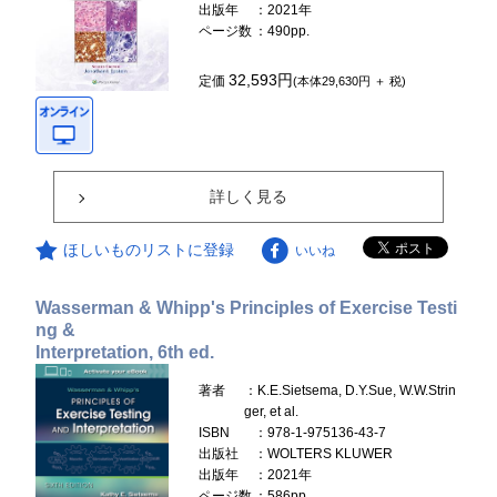
出版年
：2021年
ページ数
：490pp.
32,593円
定価
(本体29,630円 ＋ 税)
詳しく見る
ほしいものリストに登録
いいね
Wasserman & Whipp's Principles of Exercise Testi
ng &
Interpretation, 6th ed.
著者
：K.E.Sietsema, D.Y.Sue, W.W.Strin
ger, et al.
ISBN
：978-1-975136-43-7
出版社
：WOLTERS KLUWER
出版年
：2021年
ページ数
：586pp.