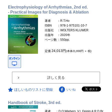
Electrophysiology of Arrhythmias, 2nd ed.
- Practical Images for Diagnosis & Ablation
著者
：R.T.Ho
ISBN
：978-1-975101-10-7
出版社
：WOLTERS KLUWER
出版年
：2020年
ページ数
：550pp.
24,013円
定価
(本体21,830円 ＋ 税)
詳しく見る
ほしいものリストに登録
いいね
Handbook of Stroke, 3rd ed.
著者
：D.O.Wiebers, V.L.Feigin & R.D.Br