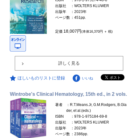
ISBN
：978-1-975174-40-8
出版社
：WOLTERS KLUWER
出版年
：2023年
ページ数
：451pp.
18,007円
定価
(本体16,370円 ＋ 税)
詳しく見る
ほしいものリストに登録
いいね
Wintrobe's Clinical Hematology, 15th ed., in 2 vols.
著者
：R.T.Means.Jr, G.M.Rodgers, B.Gla
der, et al.(eds.)
ISBN
：978-1-975184-69-8
出版社
：WOLTERS KLUWER
出版年
：2023年
ページ数
：2386pp.