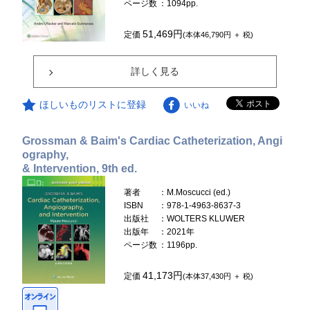
ページ数
：1094pp.
51,469円
定価
(本体46,790円 ＋ 税)
詳しく見る
ほしいものリストに登録
いいね
Grossman & Baim's Cardiac Catheterization, Angi
ography,
& Intervention, 9th ed.
著者
：M.Moscucci (ed.)
ISBN
：978-1-4963-8637-3
出版社
：WOLTERS KLUWER
出版年
：2021年
ページ数
：1196pp.
41,173円
定価
(本体37,430円 ＋ 税)