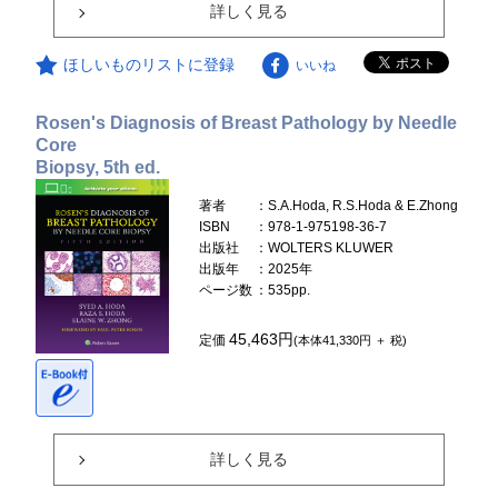
詳しく見る
ほしいものリストに登録
いいね
Rosen's Diagnosis of Breast Pathology by Needle
Core
Biopsy, 5th ed.
著者
：S.A.Hoda, R.S.Hoda & E.Zhong
ISBN
：978-1-975198-36-7
出版社
：WOLTERS KLUWER
出版年
：2025年
ページ数
：535pp.
45,463円
定価
(本体41,330円 ＋ 税)
詳しく見る