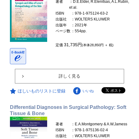
著者
：D.E.Elder, R.Elenitsas, A.L.Rubin,
et al.
ISBN
：978-1-975124-63-2
出版社
：WOLTERS KLUWER
出版年
：2021年
ページ数
：554pp.
31,735円
定価
(本体28,850円 ＋ 税)
詳しく見る
ほしいものリストに登録
いいね
Differential Diagnoses in Surgical Pathology: Soft
Tissue & Bone
著者
：E.A.Montgomery & A.W.Jamess
ISBN
：978-1-975136-02-4
出版社
：WOLTERS KLUWER