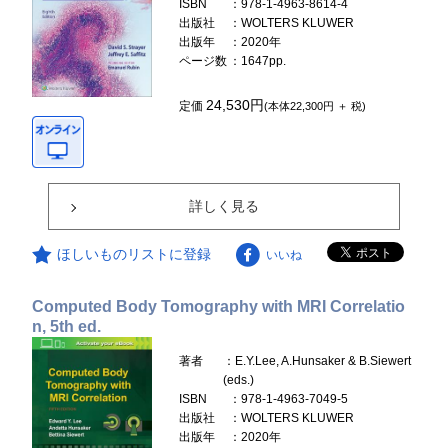
ISBN
：978-1-4963-8614-4
出版社
：WOLTERS KLUWER
出版年
：2020年
ページ数
：1647pp.
24,530円
定価
(本体22,300円 ＋ 税)
詳しく見る
ほしいものリストに登録
いいね
Computed Body Tomography with MRI Correlatio
n, 5th ed.
著者
：E.Y.Lee, A.Hunsaker & B.Siewert
(eds.)
ISBN
：978-1-4963-7049-5
出版社
：WOLTERS KLUWER
出版年
：2020年