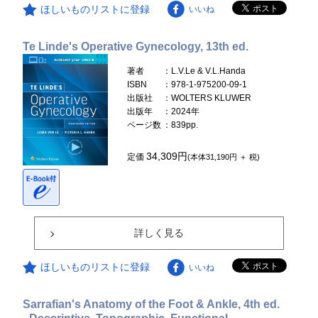
ほしいものリストに登録
いいね
Te Linde's Operative Gynecology, 13th ed.
著者
：L.V.Le & V.L.Handa
ISBN
：978-1-975200-09-1
出版社
：WOLTERS KLUWER
出版年
：2024年
ページ数
：839pp.
34,309円
定価
(本体31,190円 ＋ 税)
詳しく見る
ほしいものリストに登録
いいね
Sarrafian's Anatomy of the Foot & Ankle, 4th ed.