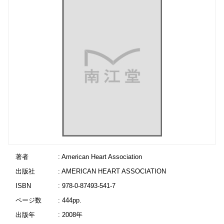
著者
: American Heart Association
出版社
: AMERICAN HEART ASSOCIATION
ISBN
: 978-0-87493-541-7
ページ数
: 444pp.
出版年
: 2008年